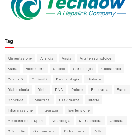
Tag
Alimentazione
Allergia
Ansia
Artrite reumatoide
Asma
Benessere
Capelli
Cardiologia
Colesterolo
Covid-19
Curiosità
Dermatologia
Diabete
Diabetologia
Dieta
DNA
Dolore
Emicrania
Fumo
Genetica
Gonartrosi
Gravidanza
Infarto
Infiammazione
Integratori
Ipertensione
Medicina dello Sport
Neurologia
Nutraceutica
Obesità
Ortopedia
Osteoartrosi
Osteoporosi
Pelle