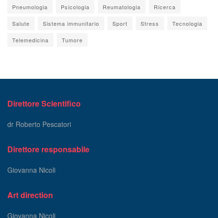
Pneumologia
Psicologia
Reumatologia
Ricerca
Salute
Sistema immunitario
Sport
Stress
Tecnologia
Telemedicina
Tumore
Direttore Scientifico
dr Roberto Pescatori
Direttore responsabile
Giovanna Nicoli
Art direction
Giovanna Nicoli