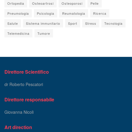
Ortopedia
Osteoartrosi
Osteoporosi
Pelle
Pneumologia
Psicologia
Reumatologia
Ricerca
Salute
Sistema immunitario
Sport
Stress
Tecnologia
Telemedicina
Tumore
Direttore Scientifico
dr Roberto Pescatori
Direttore responsabile
Giovanna Nicoli
Art direction