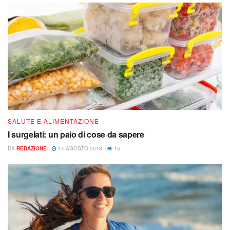
SALUTE E ALIMENTAZIONE
I surgelati: un paio di cose da sapere
DA
REDAZIONE
14 AGOSTO 2018
15