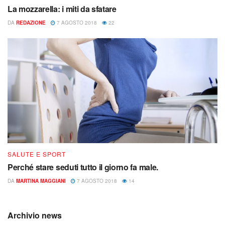
La mozzarella: i miti da sfatare
DA
REDAZIONE
7 AGOSTO 2018
22
SALUTE E SPORT
Perché stare seduti tutto il giorno fa male.
DA
MARTINA MAGGIANI
7 AGOSTO 2018
14
Archivio news