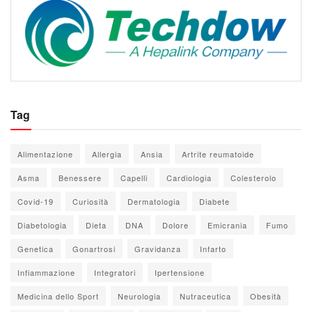
Tag
Alimentazione
Allergia
Ansia
Artrite reumatoide
Asma
Benessere
Capelli
Cardiologia
Colesterolo
Covid-19
Curiosità
Dermatologia
Diabete
Diabetologia
Dieta
DNA
Dolore
Emicrania
Fumo
Genetica
Gonartrosi
Gravidanza
Infarto
Infiammazione
Integratori
Ipertensione
Medicina dello Sport
Neurologia
Nutraceutica
Obesità