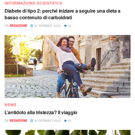
INFORMAZIONE SCIENTIFICA
Diabete di tipo 2: perché iniziare a seguire una dieta a
basso contenuto di carboidrati
DA
REDAZIONE
30 GENNAIO 2023
34
NEWS
L’antidoto alla tristezza? Il viaggio
DA
REDAZIONE
30 GENNAIO 2023
30