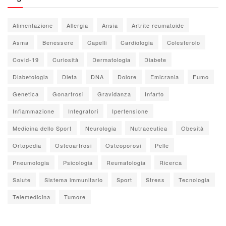
Alimentazione
Allergia
Ansia
Artrite reumatoide
Asma
Benessere
Capelli
Cardiologia
Colesterolo
Covid-19
Curiosità
Dermatologia
Diabete
Diabetologia
Dieta
DNA
Dolore
Emicrania
Fumo
Genetica
Gonartrosi
Gravidanza
Infarto
Infiammazione
Integratori
Ipertensione
Medicina dello Sport
Neurologia
Nutraceutica
Obesità
Ortopedia
Osteoartrosi
Osteoporosi
Pelle
Pneumologia
Psicologia
Reumatologia
Ricerca
Salute
Sistema immunitario
Sport
Stress
Tecnologia
Telemedicina
Tumore