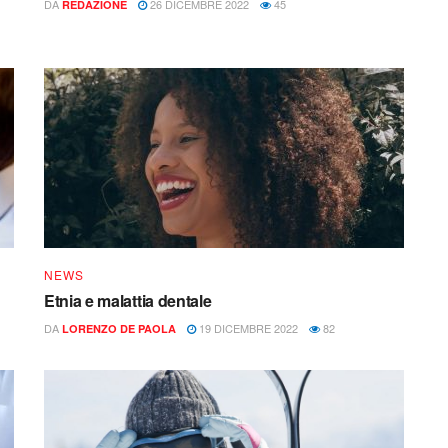
DA
26 DICEMBRE 2022
45
REDAZIONE
NEWS
Etnia e malattia dentale
DA
19 DICEMBRE 2022
82
LORENZO DE PAOLA