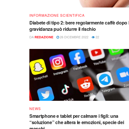
INFORMAZIONE SCIENTIFICA
Diabete di tipo 2: bere regolarmente caffè dopo 
gravidanza può ridurre il rischio
DA
26 DICEMBRE 2022
22
REDAZIONE
NEWS
Smartphone e tablet per calmare i figli: una
“soluzione” che altera le emozioni, specie dei
maschi