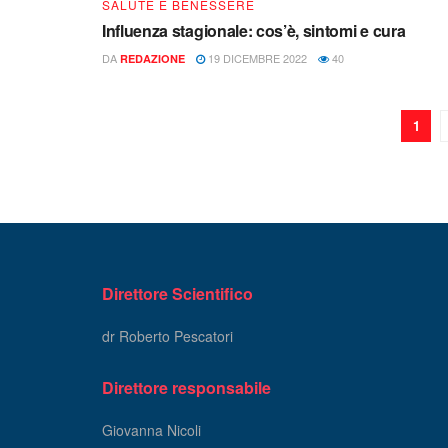
SALUTE E BENESSERE
Influenza stagionale: cos’è, sintomi e cura
DA
19 DICEMBRE 2022
40
REDAZIONE
1
Direttore Scientifico
dr Roberto Pescatori
Direttore responsabile
Giovanna Nicoli