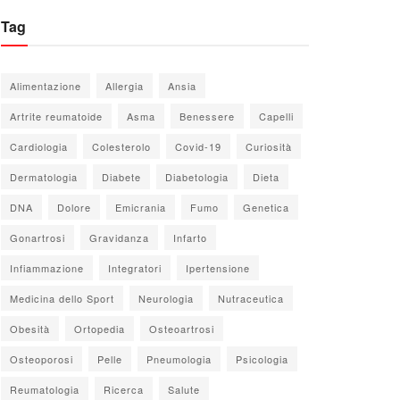
Tag
Alimentazione
Allergia
Ansia
Artrite reumatoide
Asma
Benessere
Capelli
Cardiologia
Colesterolo
Covid-19
Curiosità
Dermatologia
Diabete
Diabetologia
Dieta
DNA
Dolore
Emicrania
Fumo
Genetica
Gonartrosi
Gravidanza
Infarto
Infiammazione
Integratori
Ipertensione
Medicina dello Sport
Neurologia
Nutraceutica
Obesità
Ortopedia
Osteoartrosi
Osteoporosi
Pelle
Pneumologia
Psicologia
Reumatologia
Ricerca
Salute