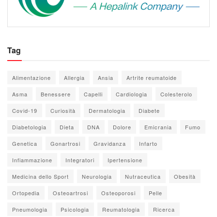
Tag
Alimentazione
Allergia
Ansia
Artrite reumatoide
Asma
Benessere
Capelli
Cardiologia
Colesterolo
Covid-19
Curiosità
Dermatologia
Diabete
Diabetologia
Dieta
DNA
Dolore
Emicrania
Fumo
Genetica
Gonartrosi
Gravidanza
Infarto
Infiammazione
Integratori
Ipertensione
Medicina dello Sport
Neurologia
Nutraceutica
Obesità
Ortopedia
Osteoartrosi
Osteoporosi
Pelle
Pneumologia
Psicologia
Reumatologia
Ricerca