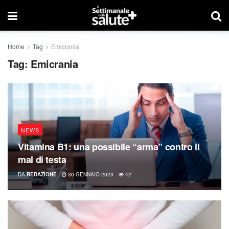
Home
Tag
Emicrania
Tag:
Emicrania
NEWS
Vitamina B1: una possibile “arma” contro il
mal di testa
DA
REDAZIONE
30 GENNAIO 2023
42