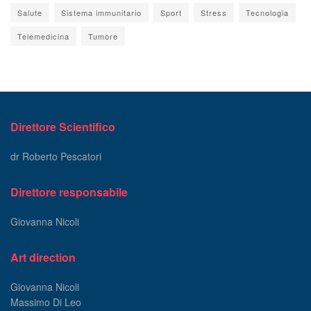
Salute
Sistema immunitario
Sport
Stress
Tecnologia
Telemedicina
Tumore
Direttore Scientifico
dr Roberto Pescatori
Direttore responsabile
Giovanna Nicoli
Art direction
Giovanna Nicoli
Massimo Di Leo