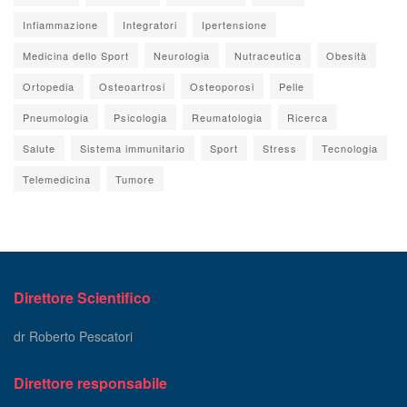
Infiammazione
Integratori
Ipertensione
Medicina dello Sport
Neurologia
Nutraceutica
Obesità
Ortopedia
Osteoartrosi
Osteoporosi
Pelle
Pneumologia
Psicologia
Reumatologia
Ricerca
Salute
Sistema immunitario
Sport
Stress
Tecnologia
Telemedicina
Tumore
Direttore Scientifico
dr Roberto Pescatori
Direttore responsabile