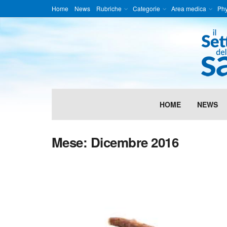
Home
News
Rubriche
Categorie
Area medica
Phy
HOME
NEWS
SALUTE E SPORT
CONTROLLO ORMONALE? SI CON
Mese:
Dicembre 2016
DA
28 DICEMBRE 2016
34
MARTINA MAGGIANI