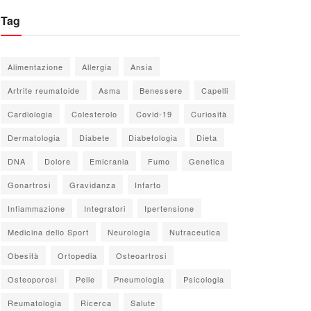
Tag
Alimentazione
Allergia
Ansia
Artrite reumatoide
Asma
Benessere
Capelli
Cardiologia
Colesterolo
Covid-19
Curiosità
Dermatologia
Diabete
Diabetologia
Dieta
DNA
Dolore
Emicrania
Fumo
Genetica
Gonartrosi
Gravidanza
Infarto
Infiammazione
Integratori
Ipertensione
Medicina dello Sport
Neurologia
Nutraceutica
Obesità
Ortopedia
Osteoartrosi
Osteoporosi
Pelle
Pneumologia
Psicologia
Reumatologia
Ricerca
Salute