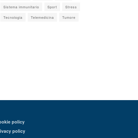
Sistema immunitario
Sport
Stress
Tecnologia
Telemedicina
Tumore
ookie policy
ivacy policy