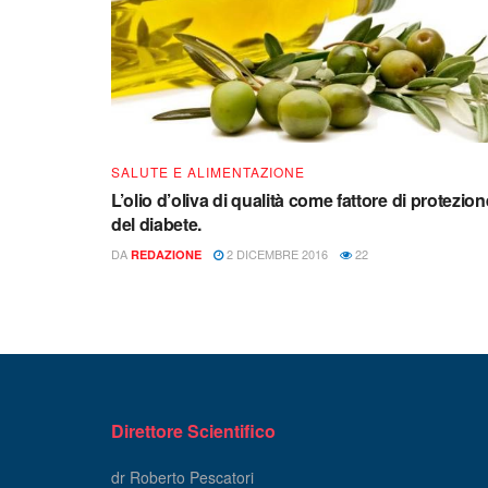
SALUTE E ALIMENTAZIONE
L’olio d’oliva di qualità come fattore di protezion
del diabete.
DA
2 DICEMBRE 2016
22
REDAZIONE
Direttore Scientifico
dr Roberto Pescatori