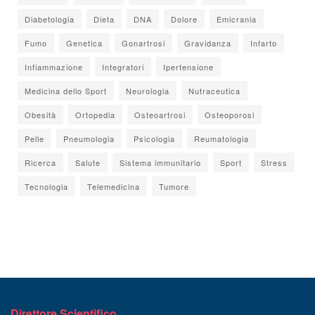
Diabetologia
Dieta
DNA
Dolore
Emicrania
Fumo
Genetica
Gonartrosi
Gravidanza
Infarto
Infiammazione
Integratori
Ipertensione
Medicina dello Sport
Neurologia
Nutraceutica
Obesità
Ortopedia
Osteoartrosi
Osteoporosi
Pelle
Pneumologia
Psicologia
Reumatologia
Ricerca
Salute
Sistema immunitario
Sport
Stress
Tecnologia
Telemedicina
Tumore
Direttore Scientifico