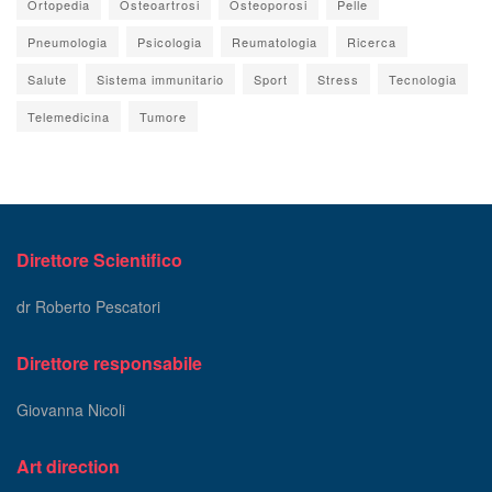
Ortopedia
Osteoartrosi
Osteoporosi
Pelle
Pneumologia
Psicologia
Reumatologia
Ricerca
Salute
Sistema immunitario
Sport
Stress
Tecnologia
Telemedicina
Tumore
Direttore Scientifico
dr Roberto Pescatori
Direttore responsabile
Giovanna Nicoli
Art direction