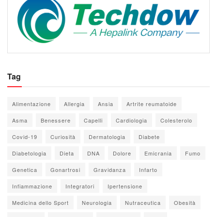
Tag
Alimentazione
Allergia
Ansia
Artrite reumatoide
Asma
Benessere
Capelli
Cardiologia
Colesterolo
Covid-19
Curiosità
Dermatologia
Diabete
Diabetologia
Dieta
DNA
Dolore
Emicrania
Fumo
Genetica
Gonartrosi
Gravidanza
Infarto
Infiammazione
Integratori
Ipertensione
Medicina dello Sport
Neurologia
Nutraceutica
Obesità