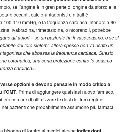
mpio, se l’angina è in gran parte di origine da sforzo e la
eta-bloccanti, calcio-antagonisti o nitrati è
e a 100-110 mmHg, o la frequenza cardiaca inferiore a 60
lazina, ivabradina, trimetazidina, o nicorandil, potrebbe
ano gli autori – se un paziente ha il vasospasmo, o se si
babile dei loro sintomi, allora spesso non va usato un
-antagonista che abbassa la frequenza cardiaca. Questo
ione coronarica, una certa protezione contro lo spasmo
equenza cardiaca
».
verse opzioni e devono pensare in modo critico a
sull’OMT
. Prima di aggiungere qualsiasi nuovo farmaco,
ero cercare di ottimizzare le dosi del loro regime
aco nei pazienti che probabilmente assumono più farmaci
a bisogno di fornire ai medici alcune
indicazioni