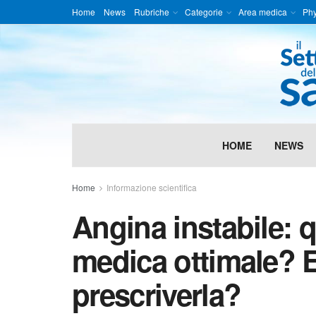
Home
News
Rubriche
Categorie
Area medica
Phy
HOME
NEWS
Home
Informazione scientifica
Angina instabile: q
medica ottimale? 
prescriverla?