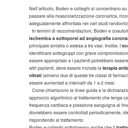
Nell’articolo, Boden e colleghi si concentrano su
passare alla rivascolarizzazione coronarica, ri
adeguatamente affrontata nei vari studi randomiz
In termini di raccomandazioni, Boden e coautor
ischemica a sottoporsi ad angiografia corona
principale sinistra o estesa a tre vasi. Inoltre, l’
ec
identificare sottogruppi con grave compromissione
essere appropriato e i pazienti potrebbero essere m
altri pazienti, deve essere iniziata la
terapia ant
nitrati
(almeno due di queste tre classi di farmaci
essere aumentati a intervalli da 1 a 2 mesi.
Come chiariscono le linee guida e le dichiarazi
approccio algoritmico al trattamento che tenga con
frequenza cardiaca e pressione sanguigna al fine d
dovrebbero essere controllati periodicamente, i
rispondendo al trattamento.
Boden e colleghi sottolineano anche che il
tratt