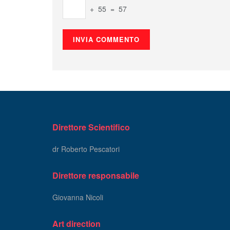
+ 55 = 57
Direttore Scientifico
dr Roberto Pescatori
Direttore responsabile
Giovanna Nicoli
Art direction