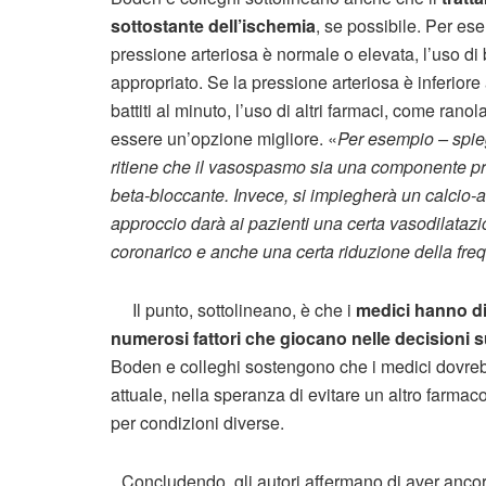
sottostante dell’ischemia
, se possibile. Per ese
pressione arteriosa è normale o elevata, l’uso di b
appropriato. Se la pressione arteriosa è inferior
battiti al minuto, l’uso di altri farmaci, come rano
essere un’opzione migliore. «
Per esempio – spieg
ritiene che il vasospasmo sia una componente pro
beta-bloccante. Invece, si impiegherà un calcio
approccio darà ai pazienti una certa vasodilataz
coronarico e anche una certa riduzione della fr
Il punto, sottolineano, è che i
medici hanno di
numerosi fattori che giocano nelle decisioni 
Boden e colleghi sostengono che i medici dovrebb
attuale, nella speranza di evitare un altro farm
per condizioni diverse.
Concludendo, gli autori affermano di aver ancor