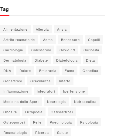
Tag
Alimentazione
Allergia
Ansia
Artrite reumatoide
Asma
Benessere
Capelli
Cardiologia
Colesterolo
Covid-19
Curiosità
Dermatologia
Diabete
Diabetologia
Dieta
DNA
Dolore
Emicrania
Fumo
Genetica
Gonartrosi
Gravidanza
Infarto
Infiammazione
Integratori
Ipertensione
Medicina dello Sport
Neurologia
Nutraceutica
Obesità
Ortopedia
Osteoartrosi
Osteoporosi
Pelle
Pneumologia
Psicologia
Reumatologia
Ricerca
Salute