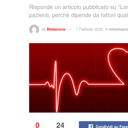
Risponde un articolo pubblicato su “Lan
pazienti, perché dipende da fattori qual
da
Redazione
7 Febbraio 2022
in
Informazio
0
24
Condividi su Fac