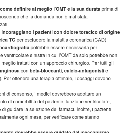
come definire al meglio l’OMT e la sua durata
prima di
conoscendo che la domanda non è mai stata
zati.
i
incoraggiano i pazienti con dolore toracico di origine
rica TC
per escludere la malattia coronarica (CAD)
ocardiografia
potrebbe essere necessaria per
 ventricolare sinistra in cui l’OMT da solo potrebbe non
eglio trattati con un approccio chirurgico. Per tutti gli
ianginosa
con
beta-bloccanti
,
calcio-antagonisti e
). Per ottenere una terapia ottimale, i dosaggi devono
oni di consenso, i medici dovrebbero adottare un
to di comorbilità del paziente, funzione ventricolare,
i guidare la selezione dei farmaci. Inoltre, i pazienti
dealmente ogni mese, per verificare come stanno
amento dovrebbe essere guidato dal meccanismo