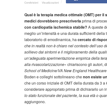
Condivisioni
Visualizzazioni
Qual è la terapia medica ottimale (OMT) per il 
medici dovrebbero prescriverla
prima di proce
con cardiopatia ischemica stabile?
A queste do
meglio un’intensità e una durata sufficienti della 
laboratorio di emodinamica, ha
cercato di rispo
che in realtà non è chiaro nel contesto dell’uso 
sollievo dai sintomi e il miglioramento della quali
un’adeguata sperimentazione empirica della terap
alla rivascolarizzazione
» chiariscono gli autori, d
School of Medicine/VA New England Healthcare
Boden e colleghi sottolineano che
non esiste un
che un corso iniziale di OMT della durata da 3 a 6 
considerare appropriato prima di dichiararlo un 
lo stato funzionale del paziente, la sua età o qua
aggiungono.