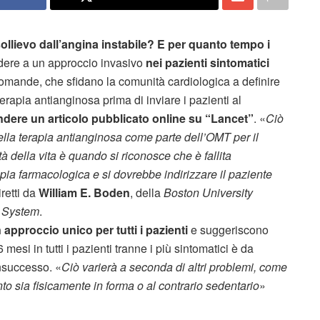
sollievo dall’angina instabile? E per quanto tempo i
dere a un approccio invasivo
nei pazienti sintomatici
mande, che sfidano la comunità cardiologica a definire
terapia antianginosa prima di inviare i pazienti al
ndere un articolo pubblicato online su “Lancet”
. «
Ciò
della terapia antianginosa come parte dell’OMT per il
tà della vita è quando si riconosce che è fallita
ia farmacologica e si dovrebbe indirizzare il paziente
iretti da
William E. Boden
, della
Boston University
 System
.
 approccio unico per tutti i pazienti
e suggeriscono
mesi in tutti i pazienti tranne i più sintomatici è da
insuccesso. «
Ciò varierà a seconda di altri problemi, come
nto sia fisicamente in forma o al contrario sedentario
»