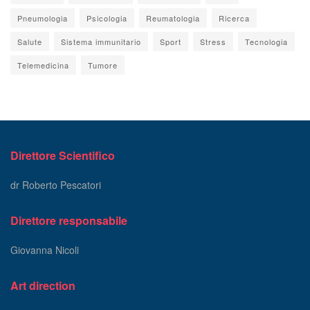
Pneumologia
Psicologia
Reumatologia
Ricerca
Salute
Sistema immunitario
Sport
Stress
Tecnologia
Telemedicina
Tumore
Direttore Scientifico
dr Roberto Pescatori
Direttore responsabile
Giovanna Nicoli
Art direction