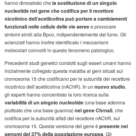
hanno dimostrato che
la sostituzione di un singolo
nucleotide nel gene che codifica per il recettore
nicotinico dell’acetilcolina può portare a cambiamenti
funzionali nelle cellule delle vie aeree
e provocare
sintomi simili alla Bpco, indipendentemente dal fumo. Gli
scienziati hanno inoltre identificato i meccanismi
molecolari coinvolti in questo fenomeno patologico.
Precedenti studi genetici condotti sugli esseri umani hanno
inizialmente collegato questa malattia ai geni situati sul
cromosoma 15 che codificano per le subunità del recettore
nicotinico dell’acetilcolina (nAChR). In un
nuovo studio
,
gli esperti hanno concentrato la loro ricerca sulla
variabilità di un singolo nucleotide
(una base adenina
piuttosto che una base guanina)
nel gene Chrna5
, che
codifica per la subunità alfa5 del recettore nAChR, sul
cromosoma 15. Questa versione del gene è
presente nei
genomi del 37% della popolazione europea
. Gli