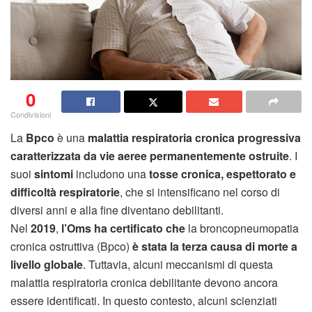
0
Condivisioni
La
Bpco
è una
malattia respiratoria cronica progressiva
caratterizzata da vie aeree permanentemente ostruite
. I
suoi
sintomi
includono una
tosse cronica, espettorato e
difficoltà respiratorie
, che si intensificano nel corso di
diversi anni e alla fine diventano debilitanti.
Nel
2019
,
l’Oms ha certificato che
la broncopneumopatia
cronica ostruttiva (Bpco)
è stata la terza causa di morte a
livello globale
. Tuttavia, alcuni meccanismi di questa
malattia respiratoria cronica debilitante devono ancora
essere identificati. In questo contesto, alcuni scienziati