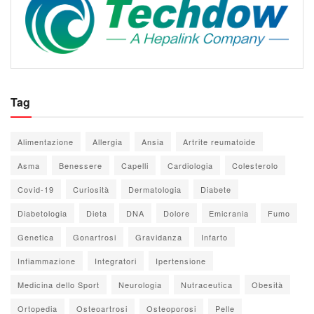
Tag
Alimentazione
Allergia
Ansia
Artrite reumatoide
Asma
Benessere
Capelli
Cardiologia
Colesterolo
Covid-19
Curiosità
Dermatologia
Diabete
Diabetologia
Dieta
DNA
Dolore
Emicrania
Fumo
Genetica
Gonartrosi
Gravidanza
Infarto
Infiammazione
Integratori
Ipertensione
Medicina dello Sport
Neurologia
Nutraceutica
Obesità
Ortopedia
Osteoartrosi
Osteoporosi
Pelle