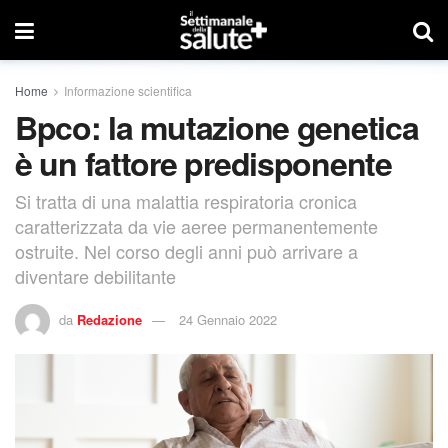
Home
Informazione scientifica
Bpco: la mutazione genetica
è un fattore predisponente
Si tratta di una malattia respiratoria cronica
caratterizzata da vie aeree permanentemente
ostruite. Nel corso degli anni può arrivare a
diventare debilitante
da
Redazione
24 Gennaio 2022