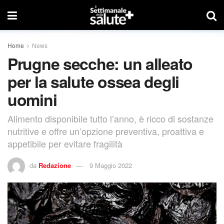
Home
News
Prugne secche: un alleato
per la salute ossea degli
uomini
Alimento disponibile tutto l’anno, è ricco di sostanze
nutritive e offre un’opzione preventiva, proattiva e
appetibile per evitare fragilità
da
Redazione
9 Maggio 2022