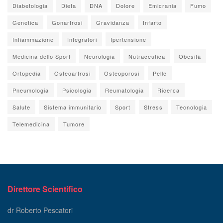
Diabetologia
Dieta
DNA
Dolore
Emicrania
Fumo
Genetica
Gonartrosi
Gravidanza
Infarto
Infiammazione
Integratori
Ipertensione
Medicina dello Sport
Neurologia
Nutraceutica
Obesità
Ortopedia
Osteoartrosi
Osteoporosi
Pelle
Pneumologia
Psicologia
Reumatologia
Ricerca
Salute
Sistema immunitario
Sport
Stress
Tecnologia
Telemedicina
Tumore
Direttore Scientifico
dr Roberto Pescatori