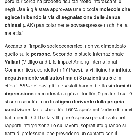
però la ricerca ha prodotto risultati molto interessanti e
negli Usa è già stata approvata una piccola
molecola che
agisce inibendo la via di segnalazione delle Janus
chinasi
(JAK) particolarmente sovraespresse in chi ha la
malattia”.
Accanto all’impatto socioeconomico, non va dimenticato
quello sulle
persone
. Secondo lo studio internazionale
Valiant
(Vitiligo and Life Impact Among International
Communities), condotto in
17 Paesi
, la vitiligine ha
influito
negativamente sull’autostima di 3 pazienti su 5
e in
circa il 55% dei casi gli intervistati hanno riferito
sintomi di
depressione
da moderata a grave. Inoltre, 9 pazienti su 10
si sono scontrati con lo
stigma derivante dalla propria
condizione
, tanto che oltre il 60% spera nell’arrivo di nuovi
trattamenti. “Chi ha la vitiligine è spesso penalizzato nei
rapporti interpersonali o sul lavoro, soprattutto quando si
tratta di professioni che prevedono un contatto con il