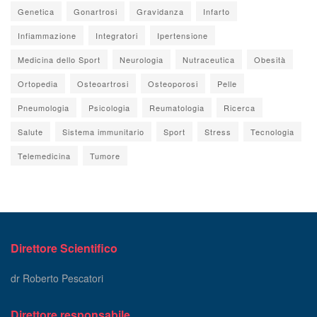
Genetica
Gonartrosi
Gravidanza
Infarto
Infiammazione
Integratori
Ipertensione
Medicina dello Sport
Neurologia
Nutraceutica
Obesità
Ortopedia
Osteoartrosi
Osteoporosi
Pelle
Pneumologia
Psicologia
Reumatologia
Ricerca
Salute
Sistema immunitario
Sport
Stress
Tecnologia
Telemedicina
Tumore
Direttore Scientifico
dr Roberto Pescatori
Direttore responsabile