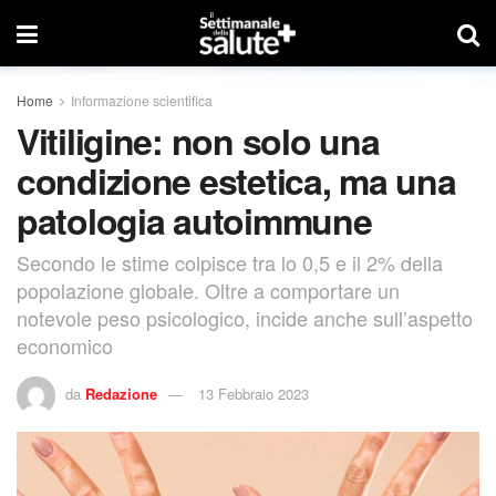
Home
Informazione scientifica
Vitiligine: non solo una
condizione estetica, ma una
patologia autoimmune
Secondo le stime colpisce tra lo 0,5 e il 2% della
popolazione globale. Oltre a comportare un
notevole peso psicologico, incide anche sull’aspetto
economico
da
Redazione
13 Febbraio 2023