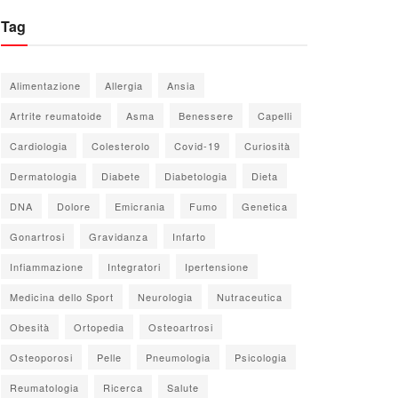
Tag
Alimentazione
Allergia
Ansia
Artrite reumatoide
Asma
Benessere
Capelli
Cardiologia
Colesterolo
Covid-19
Curiosità
Dermatologia
Diabete
Diabetologia
Dieta
DNA
Dolore
Emicrania
Fumo
Genetica
Gonartrosi
Gravidanza
Infarto
Infiammazione
Integratori
Ipertensione
Medicina dello Sport
Neurologia
Nutraceutica
Obesità
Ortopedia
Osteoartrosi
Osteoporosi
Pelle
Pneumologia
Psicologia
Reumatologia
Ricerca
Salute