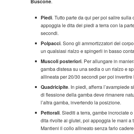
Buscone
.
Piedi
. Tutto parte da qui per poi salire sull
appoggia le dita dei piedi a terra con la parte
secondi.
Polpacci
. Sono gli ammortizzatori del corpo
un qualsiasi rialzo e spingerli in basso cont
Muscoli posteriori
. Per allungare in manier
gamba distesa su una sedia o un rialzo e spi
allineata per 20/30 secondi per poi invertir
Quadricipite
. In piedi, afferra l’avampiede 
di flessione della gamba deve rimanere natu
l’altra gamba, invertendo la posizione.
Pettorali
. Siediti a terra, gambe incrociate o
dita rivolte ai glutei, poi appoggia le mani a 
Mantieni il collo allineato senza farlo cadere