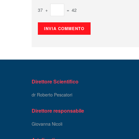
37 +
= 42
Direttore Scientifico
dr Roberto Pescatori
Direttore responsabile
Giovanna Nicoli