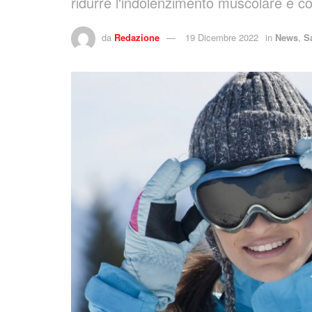
ridurre l'indolenzimento muscolare e co
da
Redazione
19 Dicembre 2022
in
News
,
S