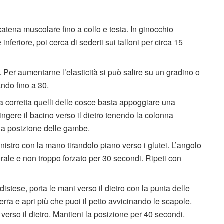
a catena muscolare fino a collo e testa. In ginocchio
 inferiore, poi cerca di sederti sui talloni per circa 15
. Per aumentarne l’elasticità si può salire su un gradino o
ando fino a 30.
a corretta quelli delle cosce basta appoggiare una
ngere il bacino verso il dietro tenendo la colonna
e la posizione delle gambe.
sinistro con la mano tirandolo piano verso i glutei. L’angolo
rale e non troppo forzato per 30 secondi. Ripeti con
 distese, porta le mani verso il dietro con la punta delle
terra e apri più che puoi il petto avvicinando le scapole.
 verso il dietro. Mantieni la posizione per 40 secondi.