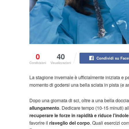
0
40
Condividi su Fac
Condivisioni
Visualizzazioni
La stagione invernale è ufficialmente iniziata e p
momento di godersi una bella sciata in pista (e an
Dopo una giornata di sci, oltre a una bella docci
allungamento
. Dedicare tempo (10-15 minuti) a
recuperare le forze in rapidità e riduce l’ind
favorire il
risveglio del corpo
. Quali esercizi co