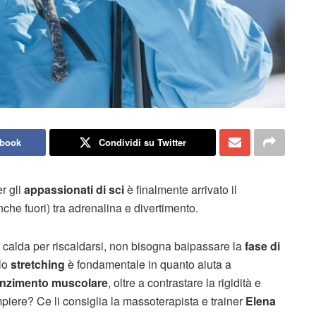
ebook
Condividi su Twitter
er gli
appassionati di sci
è finalmente arrivato il
che fuori) tra adrenalina e divertimento.
a calda per riscaldarsi, non bisogna baipassare la
fase di
llo
stretching
è fondamentale in quanto aiuta a
olenzimento muscolare
, oltre a contrastare la rigidità e
mpiere? Ce li consiglia la massoterapista e trainer
Elena