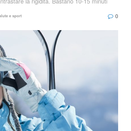
ntrastare la rigidità. Bastano 10-15 minuti
0
alute e sport