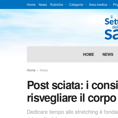
Home
News
Rubriche
Categorie
Area medica
Phy
HOME
NEWS
Home
News
Post sciata: i consi
risvegliare il corpo
Dedicare tempo allo stretching è fonda