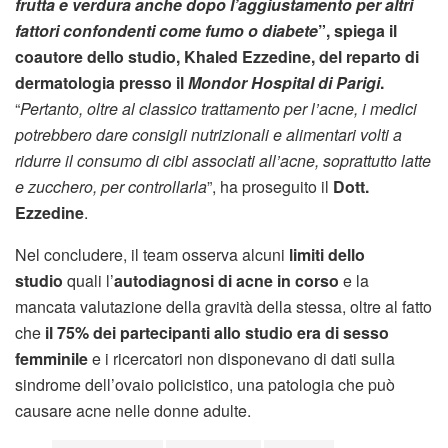
frutta e verdura anche dopo l’aggiustamento per altri
fattori confondenti come fumo o diabete
”, spiega il
coautore dello studio, Khaled Ezzedine, del reparto di
dermatologia presso il
Mondor Hospital di Parigi
.
“
Pertanto, oltre al classico trattamento per l’acne, i medici
potrebbero dare consigli nutrizionali e alimentari volti a
ridurre il consumo di cibi associati all’acne, soprattutto latte
e zucchero, per controllarla
”, ha proseguito il
Dott.
Ezzedine
.
Nel concludere, il team osserva alcuni
limiti dello
studio
quali l’
autodiagnosi di acne in corso
e la
mancata valutazione della gravità della stessa, oltre al fatto
che
il 75% dei partecipanti allo studio era di sesso
femminile
e i ricercatori non disponevano di dati sulla
sindrome dell’ovaio policistico, una patologia che può
causare acne nelle donne adulte.