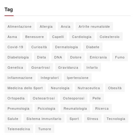
Tag
Alimentazione
Allergia
Ansia
Artrite reumatoide
Asma
Benessere
Capelli
Cardiologia
Colesterolo
Covid-19
Curiosità
Dermatologia
Diabete
Diabetologia
Dieta
DNA
Dolore
Emicrania
Fumo
Genetica
Gonartrosi
Gravidanza
Infarto
Infiammazione
Integratori
Ipertensione
Medicina dello Sport
Neurologia
Nutraceutica
Obesità
Ortopedia
Osteoartrosi
Osteoporosi
Pelle
Pneumologia
Psicologia
Reumatologia
Ricerca
Salute
Sistema immunitario
Sport
Stress
Tecnologia
Telemedicina
Tumore