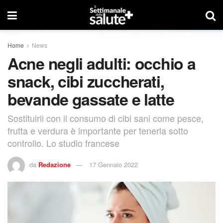
Home
News
Acne negli adulti: occhio a
snack, cibi zuccherati,
bevande gassate e latte
Sostituirli con il consumo di cibi sani come pesce,
frutta e verdura è importante per tenerla sotto
controllo. Lo studio francese
da
Redazione
17 Gennaio 2022