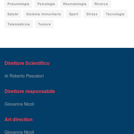
Pneumologia
Psicologia
Reumatologia
Ricerca
Salute
Sistema immunitario
Sport
Stress
Tecnologia
Telemedicina
Tumore
Direttore Scientifico
dr Roberto Pescatori
Direttore responsabile
Giovanna Nicoli
Art direction
Giovanna Nicoli