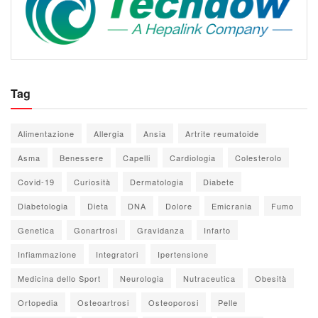
Tag
Alimentazione
Allergia
Ansia
Artrite reumatoide
Asma
Benessere
Capelli
Cardiologia
Colesterolo
Covid-19
Curiosità
Dermatologia
Diabete
Diabetologia
Dieta
DNA
Dolore
Emicrania
Fumo
Genetica
Gonartrosi
Gravidanza
Infarto
Infiammazione
Integratori
Ipertensione
Medicina dello Sport
Neurologia
Nutraceutica
Obesità
Ortopedia
Osteoartrosi
Osteoporosi
Pelle