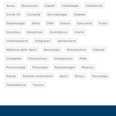
Asma
Benessere
Capelli
Cardiologia
Colesterolo
Covid-19
Curiosità
Dermatologia
Diabete
Diabetologia
Dieta
DNA
Dolore
Emicrania
Fumo
Genetica
Gonartrosi
Gravidanza
Infarto
Infiammazione
Integratori
Ipertensione
Medicina dello Sport
Neurologia
Nutraceutica
Obesità
Ortopedia
Osteoartrosi
Osteoporosi
Pelle
Pneumologia
Psicologia
Reumatologia
Ricerca
Salute
Sistema immunitario
Sport
Stress
Tecnologia
Telemedicina
Tumore