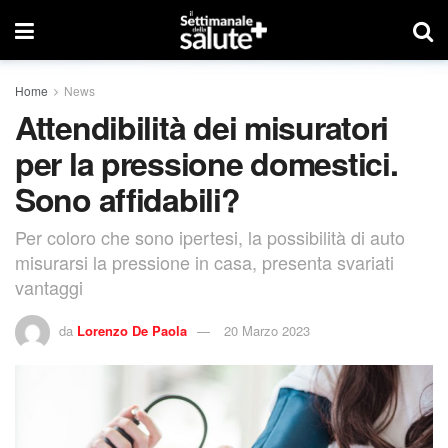
Home
News
Attendibilità dei misuratori
per la pressione domestici.
Sono affidabili?
Per coloro che sono ipertesi, la possibilità di auto
misurarsi la pressione in casa, presenta svariati
vantaggi
da
Lorenzo De Paola
20 Marzo 2023