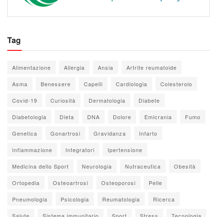
Tag
Alimentazione
Allergia
Ansia
Artrite reumatoide
Asma
Benessere
Capelli
Cardiologia
Colesterolo
Covid-19
Curiosità
Dermatologia
Diabete
Diabetologia
Dieta
DNA
Dolore
Emicrania
Fumo
Genetica
Gonartrosi
Gravidanza
Infarto
Infiammazione
Integratori
Ipertensione
Medicina dello Sport
Neurologia
Nutraceutica
Obesità
Ortopedia
Osteoartrosi
Osteoporosi
Pelle
Pneumologia
Psicologia
Reumatologia
Ricerca
Salute
Sistema immunitario
Sport
Stress
Tecnologia