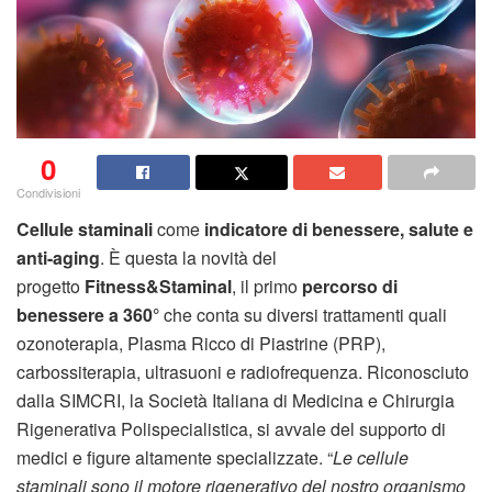
0
Condivisioni
Cellule staminali
come
indicatore di benessere, salute e
anti-aging
. È questa la novità del
progetto
Fitness&Staminal
, il primo
percorso di
benessere a 360°
che conta su diversi trattamenti quali
ozonoterapia, Plasma Ricco di Piastrine (PRP),
carbossiterapia, ultrasuoni e radiofrequenza. Riconosciuto
dalla SIMCRI, la Società Italiana di Medicina e Chirurgia
Rigenerativa Polispecialistica, si avvale del supporto di
medici e figure altamente specializzate. “
Le cellule
staminali sono il motore rigenerativo del nostro organismo