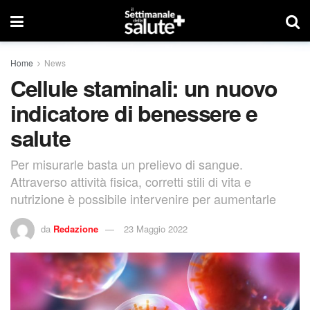
Home
News
Cellule staminali: un nuovo
indicatore di benessere e
salute
Per misurarle basta un prelievo di sangue.
Attraverso attività fisica, corretti stili di vita e
nutrizione è possibile intervenire per aumentarle
da
Redazione
23 Maggio 2022