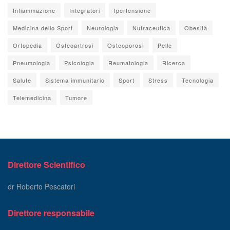
Infiammazione
Integratori
Ipertensione
Medicina dello Sport
Neurologia
Nutraceutica
Obesità
Ortopedia
Osteoartrosi
Osteoporosi
Pelle
Pneumologia
Psicologia
Reumatologia
Ricerca
Salute
Sistema immunitario
Sport
Stress
Tecnologia
Telemedicina
Tumore
Direttore Scientifico
dr Roberto Pescatori
Direttore responsabile