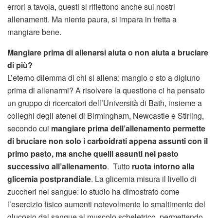
errori a tavola, questi si riflettono anche sui nostri
allenamenti. Ma niente paura, si impara in fretta a
mangiare bene.
Mangiare prima di allenarsi aiuta o non aiuta a bruciare
di più?
L’eterno dilemma di chi si allena: mangio o sto a digiuno
prima di allenarmi? A risolvere la questione ci ha pensato
un gruppo di ricercatori dell’Università di Bath, insieme a
colleghi degli atenei di Birmingham, Newcastle e Stirling,
secondo cui
mangiare prima dell’allenamento permette
di bruciare non solo i carboidrati appena assunti con il
primo pasto, ma anche quelli assunti nel pasto
successivo all’allenamento
. Tutto
ruota intorno alla
glicemia postprandiale
. La glicemia misura il livello di
zuccheri nel sangue: lo studio ha dimostrato come
l’esercizio fisico aumenti notevolmente lo smaltimento del
glucosio dal sangue al muscolo scheletrico, permettendo