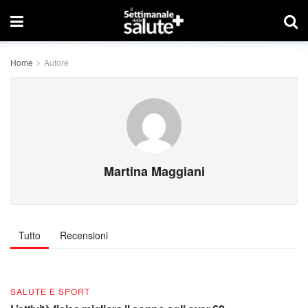
Home
Autore
Martina Maggiani
SALUTE E SPORT
La camminata? Adatta a ogni età: è l’attività
fisica per eccellenza.
Tutto
Recensioni
DA
MARTINA MAGGIANI
24 APRILE 2019
20
SALUTE E SPORT