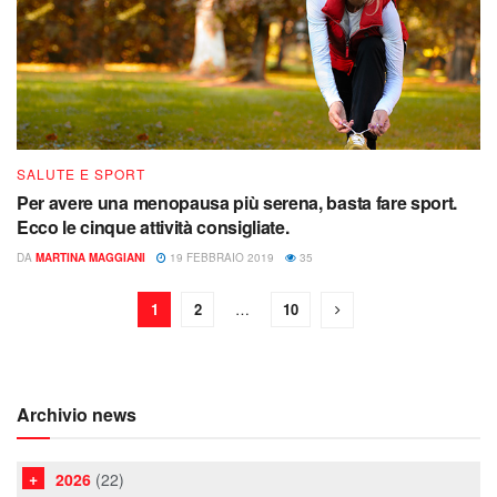
SALUTE E SPORT
Per avere una menopausa più serena, basta fare sport.
Ecco le cinque attività consigliate.
DA
MARTINA MAGGIANI
19 FEBBRAIO 2019
35
1
2
…
10
Archivio news
2026
(22)