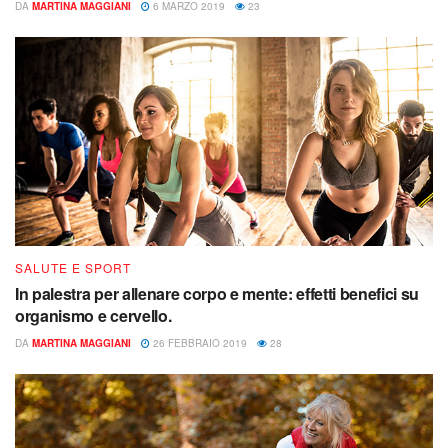
DA
MARTINA MAGGIANI
6 MARZO 2019
23
SALUTE E SPORT
In palestra per allenare corpo e mente: effetti benefici su
organismo e cervello.
DA
MARTINA MAGGIANI
26 FEBBRAIO 2019
28