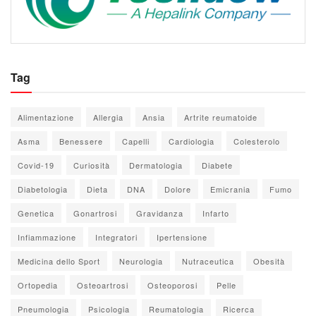
Tag
Alimentazione
Allergia
Ansia
Artrite reumatoide
Asma
Benessere
Capelli
Cardiologia
Colesterolo
Covid-19
Curiosità
Dermatologia
Diabete
Diabetologia
Dieta
DNA
Dolore
Emicrania
Fumo
Genetica
Gonartrosi
Gravidanza
Infarto
Infiammazione
Integratori
Ipertensione
Medicina dello Sport
Neurologia
Nutraceutica
Obesità
Ortopedia
Osteoartrosi
Osteoporosi
Pelle
Pneumologia
Psicologia
Reumatologia
Ricerca