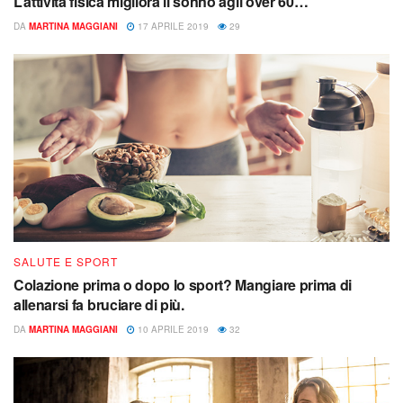
L’attività fisica migliora il sonno agli over 60…
DA
MARTINA MAGGIANI
17 APRILE 2019
29
SALUTE E SPORT
Colazione prima o dopo lo sport? Mangiare prima di
allenarsi fa bruciare di più.
DA
MARTINA MAGGIANI
10 APRILE 2019
32