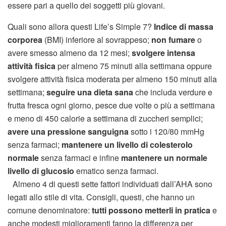
essere pari a quello dei soggetti più giovani.
Quali sono allora questi Life’s Simple 7?
Indice di massa
corporea
(BMI) inferiore al sovrappeso;
non fumare
o
avere smesso almeno da 12 mesi;
svolgere intensa
attività fisica
per almeno 75 minuti alla settimana oppure
svolgere attività fisica moderata per almeno 150 minuti alla
settimana;
seguire una dieta sana
che includa verdure e
frutta fresca ogni giorno, pesce due volte o più a settimana
e meno di 450 calorie a settimana di zuccheri semplici;
avere una pressione sanguigna
sotto i 120/80 mmHg
senza farmaci;
mantenere un livello di colesterolo
normale
senza farmaci e infine
mantenere un normale
livello di glucosio
ematico senza farmaci.
Almeno 4 di questi sette fattori individuati dall’AHA sono
legati allo stile di vita. Consigli, questi, che hanno un
comune denominatore:
tutti possono metterli in pratica
e
anche modesti miglioramenti fanno la differenza per