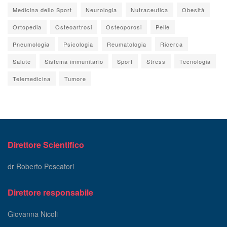
Medicina dello Sport
Neurologia
Nutraceutica
Obesità
Ortopedia
Osteoartrosi
Osteoporosi
Pelle
Pneumologia
Psicologia
Reumatologia
Ricerca
Salute
Sistema immunitario
Sport
Stress
Tecnologia
Telemedicina
Tumore
Direttore Scientifico
dr Roberto Pescatori
Direttore responsabile
Giovanna Nicoli