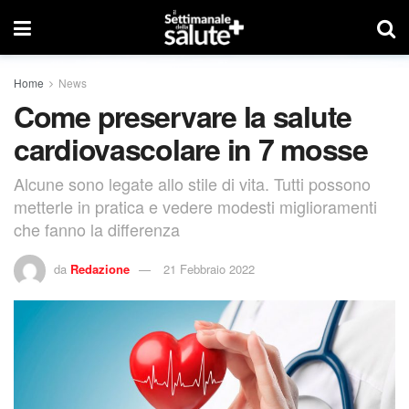
Home
News
Come preservare la salute
cardiovascolare in 7 mosse
Alcune sono legate allo stile di vita. Tutti possono
metterle in pratica e vedere modesti miglioramenti
che fanno la differenza
da
Redazione
21 Febbraio 2022