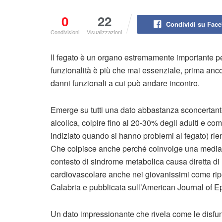
0
22
Condividi su Fac
Condivisioni
Visualizzazioni
Il fegato è un organo estremamente importante p
funzionalità è più che mai essenziale, prima anc
danni funzionali a cui può andare incontro.
Emerge su tutti una dato abbastanza sconcertante
alcolica, colpire fino al 20-30% degli adulti e co
indiziato quando si hanno problemi al fegato) rie
Che colpisce anche perché coinvolge una media de
contesto di sindrome metabolica causa diretta d
cardiovascolare anche nei giovanissimi come ripo
Calabria e pubblicata sull’American Journal of E
Un dato impressionante che rivela come le disfunz