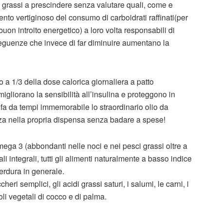
ei grassi a prescindere senza valutare quali, come e
to vertiginoso del consumo di carboidrati raffinati(per
n introito energetico) a loro volta responsabili di
seguenze che invece di far diminuire aumentano la
 a 1/3 della dose calorica giornaliera a patto
igliorano la sensibilità all’insulina e proteggono in
 fa da tempi immemorabile lo straordinario olio da
a nella propria dispensa senza badare a spese!
ega 3 (abbondanti nelle noci e nei pesci grassi oltre a
ali integrali, tutti gli alimenti naturalmente a basso indice
verdura in generale.
eri semplici, gli acidi grassi saturi, i salumi, le carni, i
i oli vegetali di cocco e di palma.