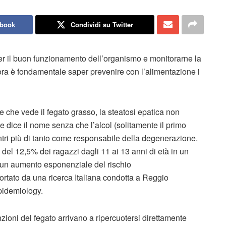
ebook
Condividi su Twitter
er il buon funzionamento dell’organismo e monitorarne la
ora è fondamentale saper prevenire con l’alimentazione i
 che vede il fegato grasso, la steatosi epatica non
me dice il nome senza che l’alcol (solitamente il primo
ntri più di tanto come responsabile della degenerazione.
l 12,5% dei ragazzi dagli 11 ai 13 anni di età in un
i un aumento esponenziale del rischio
rtato da una ricerca Italiana condotta a Reggio
pidemiology.
ioni del fegato arrivano a ripercuotersi direttamente