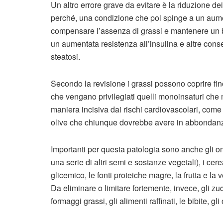
Un altro errore grave da evitare è la riduzione d
perché, una condizione che poi spinge a un aumen
compensare l’assenza di grassi e mantenere un buo
un aumentata resistenza all’insulina e altre con
steatosi.
Secondo la revisione i grassi possono coprire fino
che vengano privilegiati quelli monoinsaturi che m
maniera incisiva dai rischi cardiovascolari, come
olive che chiunque dovrebbe avere in abbondanz
Importanti per questa patologia sono anche gli om
una serie di altri semi e sostanze vegetali), i cere
glicemico, le fonti proteiche magre, la frutta e la 
Da eliminare o limitare fortemente, invece, gli zucch
formaggi grassi, gli alimenti raffinati, le bibite, gl