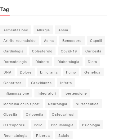
Tag
Alimentazione
Allergia
Ansia
Artrite reumatoide
Asma
Benessere
Capelli
Cardiologia
Colesterolo
Covid-19
Curiosità
Dermatologia
Diabete
Diabetologia
Dieta
DNA
Dolore
Emicrania
Fumo
Genetica
Gonartrosi
Gravidanza
Infarto
Infiammazione
Integratori
Ipertensione
Medicina dello Sport
Neurologia
Nutraceutica
Obesità
Ortopedia
Osteoartrosi
Osteoporosi
Pelle
Pneumologia
Psicologia
Reumatologia
Ricerca
Salute