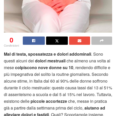
0
Condivisioni
Mal di testa, spossatezza e dolori addominali
. Sono
questi alcuni dei
dolori mestruali
che almeno una volta al
mese
colpiscono nove donne su 10
, rendendo difficile e
più impegnativa del solito la routine giornaliera. Secondo
alcune stime, in Italia dal 60 al 90% delle donne soffrono
durante il ciclo mestruale: questo causa tassi dal 13 al 51%
di assenteismo a scuola e dal 5 al 15% nel lavoro. Tuttavia,
esistono delle
piccole accortezze
che, messe in pratica
già a partire dalla settimana prima del ciclo,
aiutano ad
alleviare dolori e fastidi
. Quali? Scopriamole insieme.