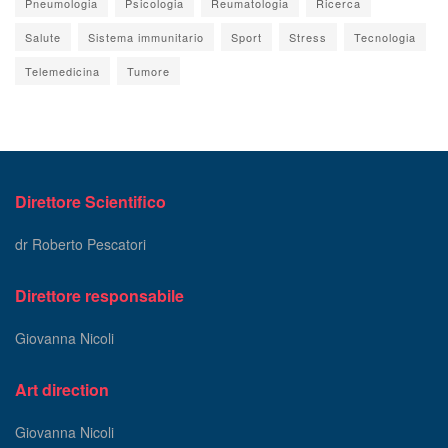
Pneumologia
Psicologia
Reumatologia
Ricerca
Salute
Sistema immunitario
Sport
Stress
Tecnologia
Telemedicina
Tumore
Direttore Scientifico
dr Roberto Pescatori
Direttore responsabile
Giovanna Nicoli
Art direction
Giovanna Nicoli