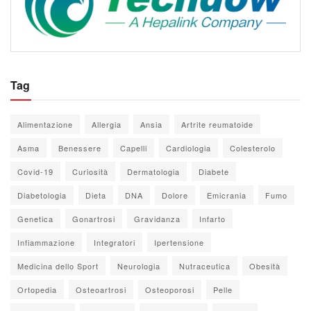
Tag
Alimentazione
Allergia
Ansia
Artrite reumatoide
Asma
Benessere
Capelli
Cardiologia
Colesterolo
Covid-19
Curiosità
Dermatologia
Diabete
Diabetologia
Dieta
DNA
Dolore
Emicrania
Fumo
Genetica
Gonartrosi
Gravidanza
Infarto
Infiammazione
Integratori
Ipertensione
Medicina dello Sport
Neurologia
Nutraceutica
Obesità
Ortopedia
Osteoartrosi
Osteoporosi
Pelle