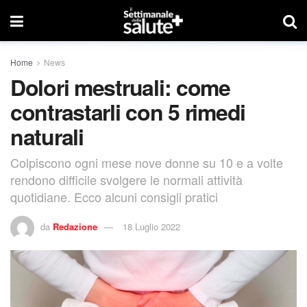
Home
News
Dolori mestruali: come
contrastarli con 5 rimedi
naturali
Colpiscono ogni mese nove donne su 10 e a volte
rendono difficile svolgere le normali attività
quotidiane. Ecco alcuni consigli pratici
da
Redazione
18 Luglio 2022