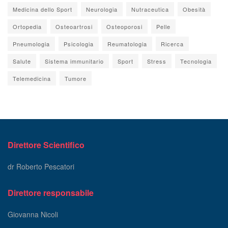
Medicina dello Sport
Neurologia
Nutraceutica
Obesità
Ortopedia
Osteoartrosi
Osteoporosi
Pelle
Pneumologia
Psicologia
Reumatologia
Ricerca
Salute
Sistema immunitario
Sport
Stress
Tecnologia
Telemedicina
Tumore
Direttore Scientifico
dr Roberto Pescatori
Direttore responsabile
Giovanna Nicoli