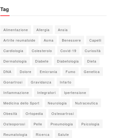
Tag
Alimentazione
Allergia
Ansia
Artrite reumatoide
Asma
Benessere
Capelli
Cardiologia
Colesterolo
Covid-19
Curiosità
Dermatologia
Diabete
Diabetologia
Dieta
DNA
Dolore
Emicrania
Fumo
Genetica
Gonartrosi
Gravidanza
Infarto
Infiammazione
Integratori
Ipertensione
Medicina dello Sport
Neurologia
Nutraceutica
Obesità
Ortopedia
Osteoartrosi
Osteoporosi
Pelle
Pneumologia
Psicologia
Reumatologia
Ricerca
Salute