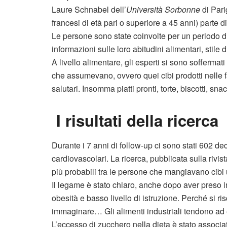
Laure Schnabel dell’
Università Sorbonne
di Pari
francesi di età pari o superiore a 45 anni) parte 
Le persone sono state coinvolte per un periodo di 
informazioni sulle loro abitudini alimentari, stile
A livello alimentare, gli esperti si sono soffermati i
che assumevano, ovvero quei cibi prodotti nelle fab
salutari. Insomma piatti pronti, torte, biscotti, sna
I
risultati della ricerca
Durante i 7 anni di follow-up ci sono stati 602 de
cardiovascolari. La ricerca, pubblicata sulla rivis
più probabili tra le persone che mangiavano cibi u
Il legame è stato chiaro, anche dopo aver preso in
obesità e basso livello di istruzione. Perché si r
immaginare… Gli alimenti industriali tendono ad
L’eccesso di zucchero nella dieta è stato associat