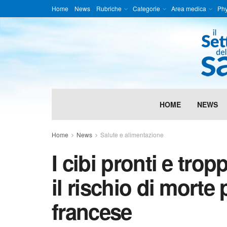
Home
News
Rubriche
Categorie
Area medica
Phy
HOME
NEWS
Home
News
Salute e alimentazione
I cibi pronti e tro
il rischio di morte
francese