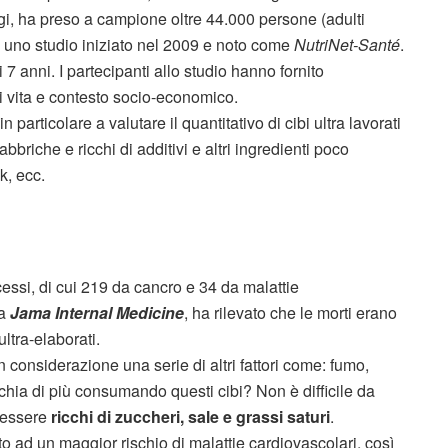
gi, ha preso a campione oltre 44.000 persone (adulti
di uno studio iniziato nel 2009 e noto come
NutriNet-Santé
.
7 anni. I partecipanti allo studio hanno fornito
 di vita e contesto socio-economico.
n particolare a valutare il quantitativo di cibi ultra lavorati
briche e ricchi di additivi e altri ingredienti poco
ck, ecc.
cessi, di cui 219 da cancro e 34 da malattie
ta
Jama Internal Medicine
, ha rilevato che le morti erano
ltra-elaborati.
 considerazione una serie di altri fattori come: fumo,
ischia di più consumando questi cibi? Non è difficile da
 essere
ricchi di zuccheri, sale e grassi saturi
.
o ad un maggior rischio di malattie cardiovascolari, così