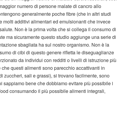
 maggior numero di persone malate di cancro allo
 contengono generalmente poche fibre (che in altri studi
) e molti additivi alimentari ed emulsionanti che invece
salute. Non è la prima volta che si collega il consumo di
lute ma sicuramente questo studio aggiunge una serie di
ntazione sbagliata ha sul nostro organismo. Non è la
umo di cibi di questo genere rifletta le diseguaglianze
zionato da individui con redditi o livelli di istruzione più
 che questi alimenti sono parecchio accattivanti in
i zuccheri, sali e grassi), si trovano facilmente, sono
i sappiamo bene che dobbiamo evitare più possibile i
nk food consumando il più possibile alimenti integrali,