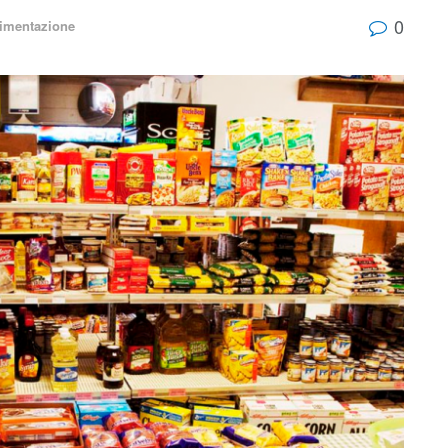
0
limentazione