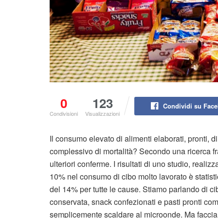
0
123
Condividi su Fac
Condivisioni
Visualizzazioni
Il consumo elevato di alimenti elaborati, pronti, d
complessivo di mortalità? Secondo una ricerca fr
ulteriori conferme. I risultati di uno studio, real
10% nel consumo di cibo molto lavorato è statist
del 14% per tutte le cause. Stiamo parlando di ci
conservata, snack confezionati e pasti pronti come
semplicemente scaldare al microonde. Ma facciamo