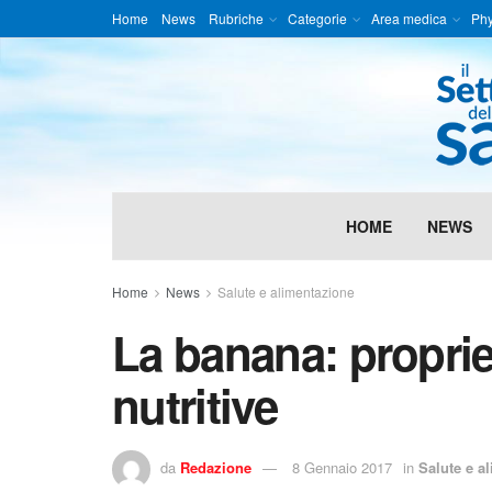
Home
News
Rubriche
Categorie
Area medica
Phy
HOME
NEWS
Home
News
Salute e alimentazione
La banana: proprie
nutritive
da
Redazione
8 Gennaio 2017
in
Salute e a