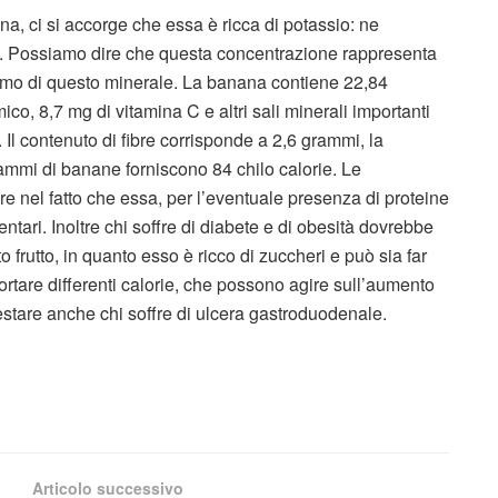
na, ci si accorge che essa è ricca di potassio: ne
o. Possiamo dire che questa concentrazione rappresenta
iamo di questo minerale. La banana contiene 22,84
co, 8,7 mg di vitamina C e altri sali minerali importanti
. Il contenuto di fibre corrisponde a 2,6 grammi, la
mmi di banane forniscono 84 chilo calorie. Le
e nel fatto che essa, per l’eventuale presenza di proteine
entari. Inoltre chi soffre di diabete e di obesità dovrebbe
 frutto, in quanto esso è ricco di zuccheri e può sia far
portare differenti calorie, che possono agire sull’aumento
stare anche chi soffre di ulcera gastroduodenale.
Articolo successivo