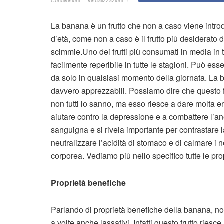
La banana è un frutto che non a caso viene introd
d’età, come non a caso è il frutto più desiderato
scimmie.Uno dei frutti più consumati in media in tu
facilmente reperibile in tutte le stagioni. Può es
da solo in qualsiasi momento della giornata. La 
davvero apprezzabili. Possiamo dire che questo f
non tutti lo sanno, ma esso riesce a dare molta e
aiutare contro la depressione e a combattere l’an
sanguigna e si rivela importante per contrastare l
neutralizzare l’acidità di stomaco e di calmare i ne
corporea. Vediamo più nello specifico tutte le pr
Proprietà benefiche
Parlando di proprietà benefiche della banana, non
a volte anche lassativi. Infatti questo frutto riesc