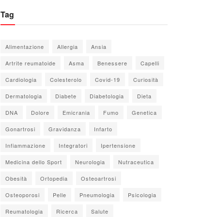
Tag
Alimentazione
Allergia
Ansia
Artrite reumatoide
Asma
Benessere
Capelli
Cardiologia
Colesterolo
Covid-19
Curiosità
Dermatologia
Diabete
Diabetologia
Dieta
DNA
Dolore
Emicrania
Fumo
Genetica
Gonartrosi
Gravidanza
Infarto
Infiammazione
Integratori
Ipertensione
Medicina dello Sport
Neurologia
Nutraceutica
Obesità
Ortopedia
Osteoartrosi
Osteoporosi
Pelle
Pneumologia
Psicologia
Reumatologia
Ricerca
Salute