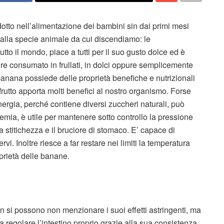
otto nell’alimentazione dei bambini sin dai primi mesi
 dalla specie animale da cui discendiamo: le
tto il mondo, piace a tutti per il suo gusto dolce ed è
sere consumato in frullati, in dolci oppure semplicemente
banana possiede delle proprietà benefiche e nutrizionali
rutto apporta molti benefici al nostro organismo. Forse
nergia, perché contiene diversi zuccheri naturali, può
emia, è utile per mantenere sotto controllo la pressione
a stitichezza e il bruciore di stomaco. E’ capace di
rvi. Inoltre riesce a far restare nei limiti la temperatura
oprietà delle banane.
 si possono non menzionare i suoi effetti astringenti, ma
e a regolare l’intestino proprio grazie alla sua consistenza.