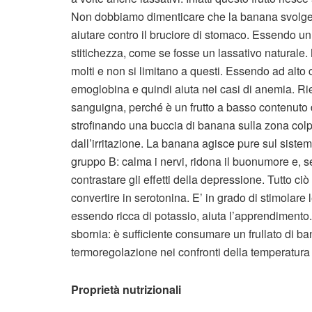
Non dobbiamo dimenticare che la banana svolge n
aiutare contro il bruciore di stomaco. Essendo un f
stitichezza, come se fosse un lassativo naturale.
molti e non si limitano a questi. Essendo ad alto 
emoglobina e quindi aiuta nei casi di anemia. Ri
sanguigna, perché è un frutto a basso contenuto di
strofinando una buccia di banana sulla zona colpi
dall’irritazione. La banana agisce pure sul siste
gruppo B: calma i nervi, ridona il buonumore e, s
contrastare gli effetti della depressione. Tutto ci
convertire in serotonina. E’ in grado di stimolare
essendo ricca di potassio, aiuta l’apprendimento. 
sbornia: è sufficiente consumare un frullato di ba
termoregolazione nei confronti della temperatura
Proprietà nutrizionali