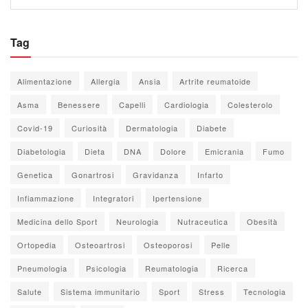
Tag
Alimentazione
Allergia
Ansia
Artrite reumatoide
Asma
Benessere
Capelli
Cardiologia
Colesterolo
Covid-19
Curiosità
Dermatologia
Diabete
Diabetologia
Dieta
DNA
Dolore
Emicrania
Fumo
Genetica
Gonartrosi
Gravidanza
Infarto
Infiammazione
Integratori
Ipertensione
Medicina dello Sport
Neurologia
Nutraceutica
Obesità
Ortopedia
Osteoartrosi
Osteoporosi
Pelle
Pneumologia
Psicologia
Reumatologia
Ricerca
Salute
Sistema immunitario
Sport
Stress
Tecnologia