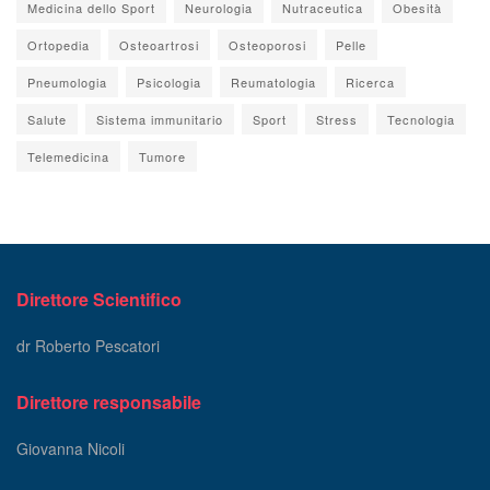
Medicina dello Sport
Neurologia
Nutraceutica
Obesità
Ortopedia
Osteoartrosi
Osteoporosi
Pelle
Pneumologia
Psicologia
Reumatologia
Ricerca
Salute
Sistema immunitario
Sport
Stress
Tecnologia
Telemedicina
Tumore
Direttore Scientifico
dr Roberto Pescatori
Direttore responsabile
Giovanna Nicoli