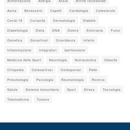
Alimentazione
Allergia
Ansia
Artrite reumatoide
Asma
Benessere
Capelli
Cardiologia
Colesterolo
Covid-19
Curiosità
Dermatologia
Diabete
Diabetologia
Dieta
DNA
Dolore
Emicrania
Fumo
Genetica
Gonartrosi
Gravidanza
Infarto
Infiammazione
Integratori
Ipertensione
Medicina dello Sport
Neurologia
Nutraceutica
Obesità
Ortopedia
Osteoartrosi
Osteoporosi
Pelle
Pneumologia
Psicologia
Reumatologia
Ricerca
Salute
Sistema immunitario
Sport
Stress
Tecnologia
Telemedicina
Tumore