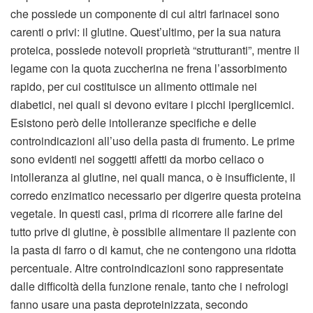
che possiede un componente di cui altri farinacei sono
carenti o privi: il glutine. Quest’ultimo, per la sua natura
proteica, possiede notevoli proprietà “strutturanti”, mentre il
legame con la quota zuccherina ne frena l’assorbimento
rapido, per cui costituisce un alimento ottimale nei
diabetici, nei quali si devono evitare i picchi iperglicemici.
Esistono però delle intolleranze specifiche e delle
controindicazioni all’uso della pasta di frumento. Le prime
sono evidenti nei soggetti affetti da morbo celiaco o
intolleranza al glutine, nei quali manca, o è insufficiente, il
corredo enzimatico necessario per digerire questa proteina
vegetale. In questi casi, prima di ricorrere alle farine del
tutto prive di glutine, è possibile alimentare il paziente con
la pasta di farro o di kamut, che ne contengono una ridotta
percentuale. Altre controindicazioni sono rappresentate
dalle difficoltà della funzione renale, tanto che i nefrologi
fanno usare una pasta deproteinizzata, secondo