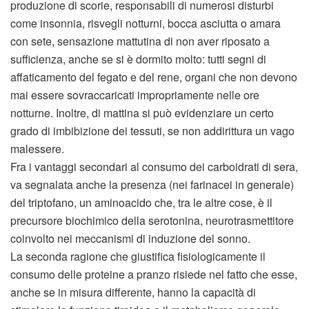
produzione di scorie, responsabili di numerosi disturbi
come insonnia, risvegli notturni, bocca asciutta o amara
con sete, sensazione mattutina di non aver riposato a
sufficienza, anche se si è dormito molto: tutti segni di
affaticamento del fegato e del rene, organi che non devono
mai essere sovraccaricati impropriamente nelle ore
notturne. Inoltre, di mattina si può evidenziare un certo
grado di imbibizione dei tessuti, se non addirittura un vago
malessere.
Fra i vantaggi secondari al consumo dei carboidrati di sera,
va segnalata anche la presenza (nei farinacei in generale)
del triptofano, un aminoacido che, tra le altre cose, è il
precursore biochimico della serotonina, neurotrasmettitore
coinvolto nei meccanismi di induzione del sonno.
La seconda ragione che giustifica fisiologicamente il
consumo delle proteine a pranzo risiede nel fatto che esse,
anche se in misura differente, hanno la capacità di