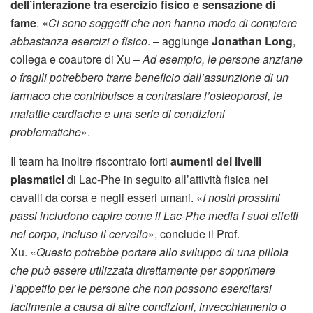
dell’interazione tra esercizio fisico e sensazione di
fame
. «
Ci sono soggetti che non hanno modo di compiere
abbastanza esercizi o fisico
. – aggiunge
Jonathan Long
,
collega e coautore di Xu –
Ad esempio, le persone anziane
o fragili potrebbero trarre beneficio dall’assunzione di un
farmaco che contribuisce a contrastare l’osteoporosi, le
malattie cardiache e una serie di condizioni
problematiche
».
Il team ha inoltre riscontrato forti
aumenti dei livelli
plasmatici
di Lac-Phe in seguito all’attività fisica nei
cavalli da corsa e negli esseri umani. «
I nostri prossimi
passi includono capire come il Lac-Phe media i suoi effetti
nel corpo, incluso il cervello
», conclude il Prof.
Xu. «
Questo potrebbe portare allo sviluppo di una pillola
che può essere utilizzata direttamente per sopprimere
l’appetito per le persone che non possono esercitarsi
facilmente a causa di altre condizioni, invecchiamento o