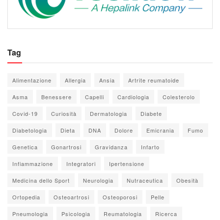
Tag
Alimentazione
Allergia
Ansia
Artrite reumatoide
Asma
Benessere
Capelli
Cardiologia
Colesterolo
Covid-19
Curiosità
Dermatologia
Diabete
Diabetologia
Dieta
DNA
Dolore
Emicrania
Fumo
Genetica
Gonartrosi
Gravidanza
Infarto
Infiammazione
Integratori
Ipertensione
Medicina dello Sport
Neurologia
Nutraceutica
Obesità
Ortopedia
Osteoartrosi
Osteoporosi
Pelle
Pneumologia
Psicologia
Reumatologia
Ricerca