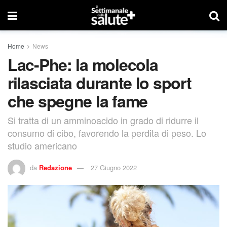
Home
News
Lac-Phe: la molecola
rilasciata durante lo sport
che spegne la fame
Si tratta di un amminoacido in grado di ridurre il
consumo di cibo, favorendo la perdita di peso. Lo
studio americano
da
Redazione
27 Giugno 2022