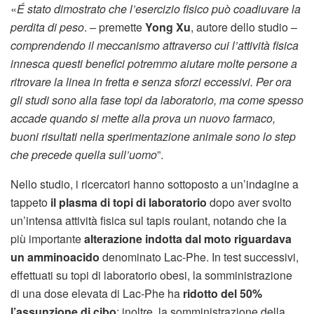
«
É stato dimostrato che l’esercizio fisico può coadiuvare la
perdita di peso
. – premette
Yong Xu
, autore dello studio –
comprendendo il meccanismo attraverso cui l’attività fisica
innesca questi benefici potremmo aiutare molte persone a
ritrovare la linea in fretta e senza sforzi eccessivi.
Per ora
gli studi sono alla fase topi da laboratorio, ma come spesso
accade quando si mette alla prova un nuovo farmaco,
buoni risultati nella sperimentazione animale sono lo step
che precede quella sull’uomo
”.
Nello studio, i ricercatori hanno sottoposto a un’indagine a
tappeto
il plasma di topi di laboratorio
dopo aver svolto
un’intensa attività fisica sul tapis roulant, notando che la
più importante
alterazione indotta dal moto riguardava
un amminoacido
denominato Lac-Phe. In test successivi,
effettuati su topi di laboratorio obesi, la somministrazione
di una dose elevata di Lac-Phe ha
ridotto del 50%
l’assunzione di cibo
; inoltre, la somministrazione della