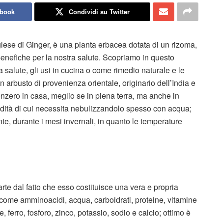
ebook
Condividi su Twitter
glese di Ginger, è una pianta erbacea dotata di un rizoma,
à benefiche per la nostra salute. Scopriamo in questo
la salute, gli usi in cucina o come rimedio naturale e le
n arbusto di provenienza orientale, originario dell’India e
 zenzero in casa, meglio se in piena terra, ma anche in
midità di cui necessita nebulizzandolo spesso con acqua;
te, durante i mesi invernali, in quanto le temperature
te dal fatto che esso costituisce una vera e propria
i, come amminoacidi, acqua, carboidrati, proteine, vitamine
 ferro, fosforo, zinco, potassio, sodio e calcio; ottimo è