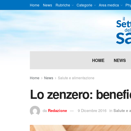
Home
News
Rubriche
Categorie
Area medica
Phy
HOME
NEWS
Home
News
Salute e alimentazione
Lo zenzero: benefi
da
Redazione
9 Dicembre 2016
in
Salute e 