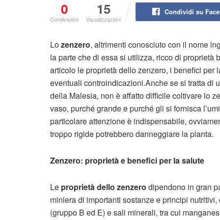
0
15
Condividi su Fac
Condivisioni
Visualizzazioni
Lo
zenzero
, altrimenti conosciuto con il nome in
la parte che di essa si utilizza, ricco di propriet
articolo le proprietà dello zenzero, i benefici per 
eventuali controindicazioni.Anche se si tratta di u
della Malesia, non è affatto difficile coltivare lo
vaso, purché grande e purché gli si fornisca l’u
particolare attenzione è indispensabile, ovviamen
troppo rigide potrebbero danneggiare la pianta.
Zenzero: proprietà e benefici per la salute
Le
proprietà dello zenzero
dipendono in gran par
miniera di importanti sostanze e principi nutritiv
(gruppo B ed E) e sali minerali, tra cui manganese,