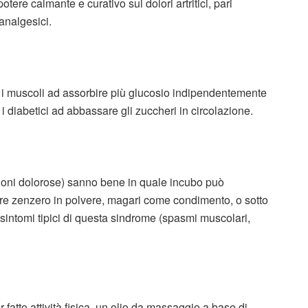
ere calmante e curativo sui dolori artritici, pari
 analgesici.
ndo i muscoli ad assorbire più glucosio indipendentemente
o i diabetici ad abbassare gli zuccheri in circolazione.
ioni dolorose) sanno bene in quale incubo può
mare zenzero in polvere, magari come condimento, o sotto
i sintomi tipici di questa sindrome (spasmi muscolari,
fatto attività fisica, un olio da massaggio a base di