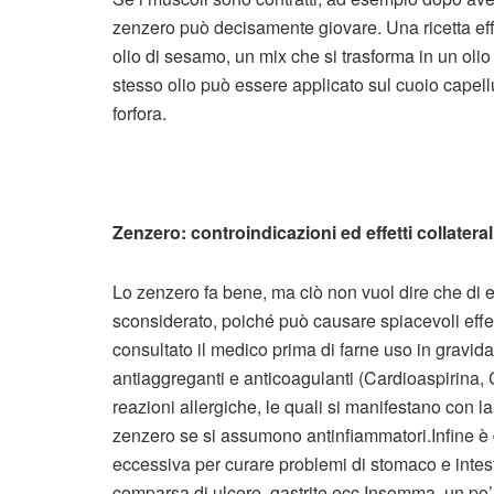
zenzero può decisamente giovare. Una ricetta ef
olio di sesamo, un mix che si trasforma in un oli
stesso olio può essere applicato sul cuoio capellu
forfora.
Zenzero: controindicazioni ed effetti collateral
Lo zenzero fa bene, ma ciò non vuol dire che di 
sconsiderato, poiché può causare spiacevoli effet
consultato il medico prima di farne uso in gravid
antiaggreganti e anticoagulanti (Cardioaspirina,
reazioni allergiche, le quali si manifestano con 
zenzero se si assumono antinfiammatori.Infine è 
eccessiva per curare problemi di stomaco e intesti
comparsa di ulcere, gastrite ecc.Insomma, un po’