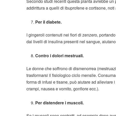
Secondo studi recenti questa pianta avrebbe un pot
addirittura a quelli di ibuprofene e cortisone, noti
Per il diabete.
I gingeroli contenuti nei fiori di zenzero, porta
dai livelli di insulina presenti nel sangue, aiutan
Contro i dolori mestruali.
Le donne che soffrono di dismenorrea (mestruaz
trasformarsi il fisiologico ciclo mensile. Consu
forma di infusi e tisane, può aiutare ad alleviare 
crampi, nausea e vomito, gonfiore ecc.).
Per distendere i muscoli.
Se i muscoli sono contratti, ad esempio dopo aver 