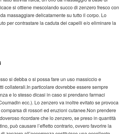
ficace si ottiene mescolando succo di zenzero fresco con
o da massaggiare delicatamente su tutto il corpo. Lo
to per contrastare la caduta dei capelli e/o eliminare la
i
esso si debba o si possa fare un uso massiccio e
ti collaterali.In particolare dovrebbe essere sempre
anza e lo stesso dicasi in caso si prendano farmaci
 Coumadin ecc.). Lo zenzero va inoltre evitato se provoca
la comparsa di rossori ed eruzioni cutanee.Non prendere
doveroso ricordare che lo zenzero, se preso in quantità
no, può causare l’effetto contrario, ovvero favorire la
 di zenzero all’occorrenza costituisce una eccellente