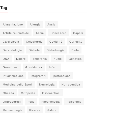
Tag
Alimentazione
Allergia
Ansia
Artrite reumatoide
Asma
Benessere
Capelli
Cardiologia
Colesterolo
Covid-19
Curiosità
Dermatologia
Diabete
Diabetologia
Dieta
DNA
Dolore
Emicrania
Fumo
Genetica
Gonartrosi
Gravidanza
Infarto
Infiammazione
Integratori
Ipertensione
Medicina dello Sport
Neurologia
Nutraceutica
Obesità
Ortopedia
Osteoartrosi
Osteoporosi
Pelle
Pneumologia
Psicologia
Reumatologia
Ricerca
Salute