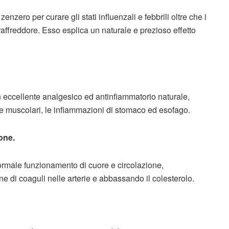
enzero per curare gli stati influenzali e febbrili oltre che i
 raffreddore. Esso esplica un naturale e prezioso effetto
eccellente analgesico ed antinfiammatorio naturale,
lari e muscolari, le infiammazioni di stomaco ed esofago.
ione.
ormale funzionamento di cuore e circolazione,
ne di coaguli nelle arterie e abbassando il colesterolo.