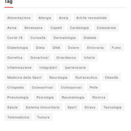
Tag
Alimentazione
Allergia
Ansia
Artrite reumatoide
Asma
Benessere
Capelli
Cardiologia
Colesterolo
Covid-19
Curiosità
Dermatologia
Diabete
Diabetologia
Dieta
DNA
Dolore
Emicrania
Fumo
Genetica
Gonartrosi
Gravidanza
Infarto
Infiammazione
Integratori
Ipertensione
Medicina dello Sport
Neurologia
Nutraceutica
Obesità
Ortopedia
Osteoartrosi
Osteoporosi
Pelle
Pneumologia
Psicologia
Reumatologia
Ricerca
Salute
Sistema immunitario
Sport
Stress
Tecnologia
Telemedicina
Tumore