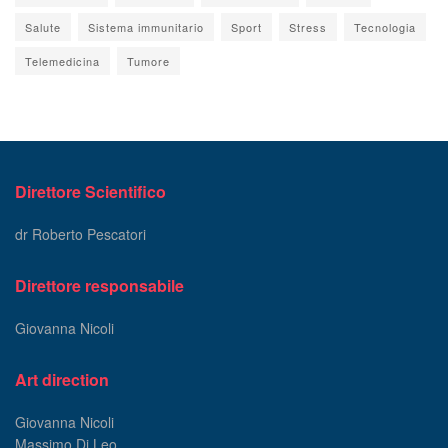
Salute
Sistema immunitario
Sport
Stress
Tecnologia
Telemedicina
Tumore
Direttore Scientifico
dr Roberto Pescatori
Direttore responsabile
Giovanna Nicoli
Art direction
Giovanna Nicoli
Massimo Di Leo