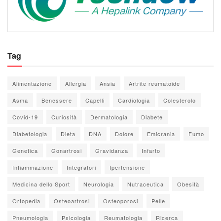
Tag
Alimentazione
Allergia
Ansia
Artrite reumatoide
Asma
Benessere
Capelli
Cardiologia
Colesterolo
Covid-19
Curiosità
Dermatologia
Diabete
Diabetologia
Dieta
DNA
Dolore
Emicrania
Fumo
Genetica
Gonartrosi
Gravidanza
Infarto
Infiammazione
Integratori
Ipertensione
Medicina dello Sport
Neurologia
Nutraceutica
Obesità
Ortopedia
Osteoartrosi
Osteoporosi
Pelle
Pneumologia
Psicologia
Reumatologia
Ricerca