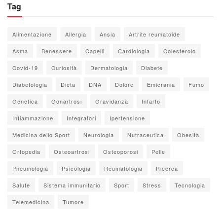
Tag
Alimentazione
Allergia
Ansia
Artrite reumatoide
Asma
Benessere
Capelli
Cardiologia
Colesterolo
Covid-19
Curiosità
Dermatologia
Diabete
Diabetologia
Dieta
DNA
Dolore
Emicrania
Fumo
Genetica
Gonartrosi
Gravidanza
Infarto
Infiammazione
Integratori
Ipertensione
Medicina dello Sport
Neurologia
Nutraceutica
Obesità
Ortopedia
Osteoartrosi
Osteoporosi
Pelle
Pneumologia
Psicologia
Reumatologia
Ricerca
Salute
Sistema immunitario
Sport
Stress
Tecnologia
Telemedicina
Tumore