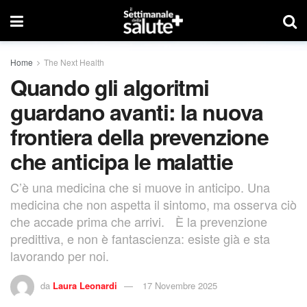
Home
The Next Health
Quando gli algoritmi
guardano avanti: la nuova
frontiera della prevenzione
che anticipa le malattie
C’è una medicina che si muove in anticipo. Una
medicina che non aspetta il sintomo, ma osserva ciò
che accade prima che arrivi. È la prevenzione
predittiva, e non è fantascienza: esiste già e sta
lavorando per noi.
da
Laura Leonardi
17 Novembre 2025