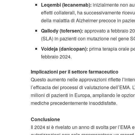
Leqembi (lecanemab):
inizialmente non aut
effetti collaterali, ha successivamente ricev
della malattia di Alzheimer precoce in pazient
Qallody (tofersen):
approvato a febbraio 2024
(SLA) in pazienti con mutazione nel gene 
Voideja (danicopan):
prima terapia orale pe
febbraio 2024.
Implicazioni per il settore farmaceutico
Questo aumento nelle approvazioni riflette l’inten
l’efficacia dei processi di valutazione dell’EMA. 
milioni di pazienti in Europa, ampliando le opzio
mediche precedentemente insoddisfatte.
Conclusione
Il 2024 si è rivelato un anno di svolta per l’EMA 
autorizzazioni non solo rappresentano un record