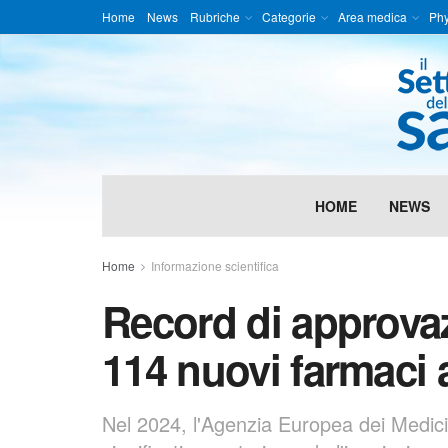
Home
News
Rubriche
Categorie
Area medica
Phy
HOME
NEWS
Home
Informazione scientifica
Record di approva
114 nuovi farmaci a
Nel 2024, l'Agenzia Europea dei Medic