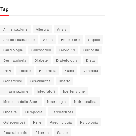
Tag
Alimentazione
Allergia
Ansia
Artrite reumatoide
Asma
Benessere
Capelli
Cardiologia
Colesterolo
Covid-19
Curiosità
Dermatologia
Diabete
Diabetologia
Dieta
DNA
Dolore
Emicrania
Fumo
Genetica
Gonartrosi
Gravidanza
Infarto
Infiammazione
Integratori
Ipertensione
Medicina dello Sport
Neurologia
Nutraceutica
Obesità
Ortopedia
Osteoartrosi
Osteoporosi
Pelle
Pneumologia
Psicologia
Reumatologia
Ricerca
Salute