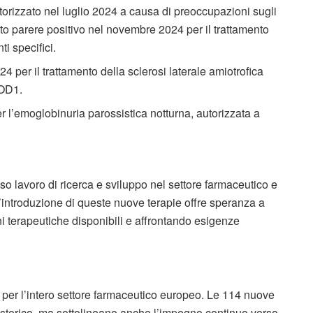
orizzato nel luglio 2024 a causa di preoccupazioni sugli
uto parere positivo nel novembre 2024 per il trattamento
i specifici.
 per il trattamento della sclerosi laterale amiotrofica
SOD1.
r l’emoglobinuria parossistica notturna, autorizzata a
so lavoro di ricerca e sviluppo nel settore farmaceutico e
L’introduzione di queste nuove terapie offre speranza a
ni terapeutiche disponibili e affrontando esigenze
e per l’intero settore farmaceutico europeo. Le 114 nuove
 storico, ma sottolineano anche l’impegno continuo verso