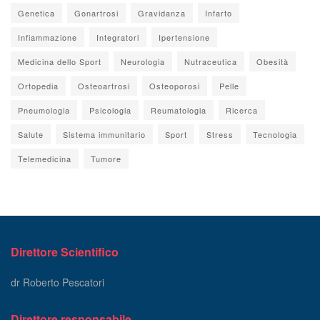
Genetica
Gonartrosi
Gravidanza
Infarto
Infiammazione
Integratori
Ipertensione
Medicina dello Sport
Neurologia
Nutraceutica
Obesità
Ortopedia
Osteoartrosi
Osteoporosi
Pelle
Pneumologia
Psicologia
Reumatologia
Ricerca
Salute
Sistema immunitario
Sport
Stress
Tecnologia
Telemedicina
Tumore
Direttore Scientifico
dr Roberto Pescatori
Direttore responsabile