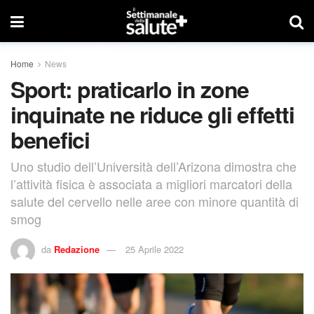
Home
News
Sport: praticarlo in zone
inquinate ne riduce gli effetti
benefici
Uno studio dell’Università dell’Arizona dimostra che
l’attività fisica è associata a migliori marcatori della
salute del cervello nelle aree con minore quantità di
smog
da
Redazione
25 Aprile 2022