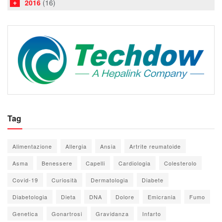
2016
(16)
Tag
Alimentazione
Allergia
Ansia
Artrite reumatoide
Asma
Benessere
Capelli
Cardiologia
Colesterolo
Covid-19
Curiosità
Dermatologia
Diabete
Diabetologia
Dieta
DNA
Dolore
Emicrania
Fumo
Genetica
Gonartrosi
Gravidanza
Infarto