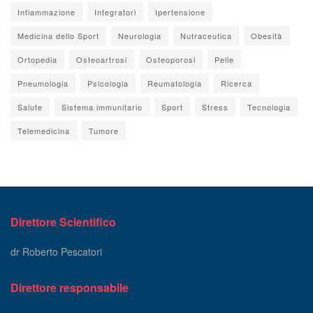
Infiammazione
Integratori
Ipertensione
Medicina dello Sport
Neurologia
Nutraceutica
Obesità
Ortopedia
Osteoartrosi
Osteoporosi
Pelle
Pneumologia
Psicologia
Reumatologia
Ricerca
Salute
Sistema immunitario
Sport
Stress
Tecnologia
Telemedicina
Tumore
Direttore Scientifico
dr Roberto Pescatori
Direttore responsabile