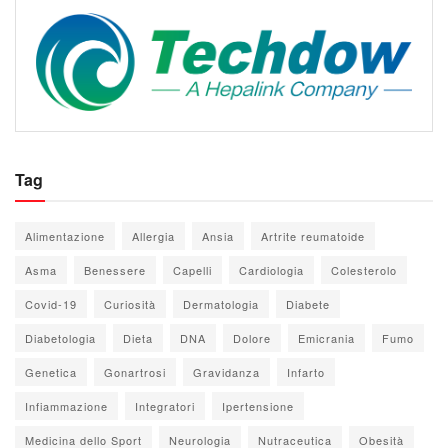
Tag
Alimentazione
Allergia
Ansia
Artrite reumatoide
Asma
Benessere
Capelli
Cardiologia
Colesterolo
Covid-19
Curiosità
Dermatologia
Diabete
Diabetologia
Dieta
DNA
Dolore
Emicrania
Fumo
Genetica
Gonartrosi
Gravidanza
Infarto
Infiammazione
Integratori
Ipertensione
Medicina dello Sport
Neurologia
Nutraceutica
Obesità