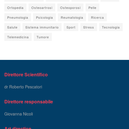
Ortopedia
Osteoartrosi
Osteoporosi
Pelle
Pneumologia
Psicologia
Reumatologia
Ricerca
Salute
Sistema immunitario
Sport
Stress
Tecnologia
Telemedicina
Tumore
Direttore Scientifico
dr Roberto Pescatori
Direttore responsabile
Giovanna Nicoli
Art direction