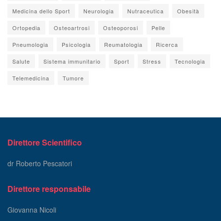
Medicina dello Sport
Neurologia
Nutraceutica
Obesità
Ortopedia
Osteoartrosi
Osteoporosi
Pelle
Pneumologia
Psicologia
Reumatologia
Ricerca
Salute
Sistema immunitario
Sport
Stress
Tecnologia
Telemedicina
Tumore
Direttore Scientifico
dr Roberto Pescatori
Direttore responsabile
Giovanna Nicoli