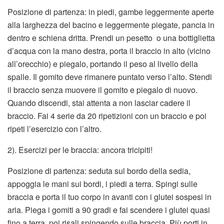
Posizione di partenza: in piedi, gambe leggermente aperte
alla larghezza del bacino e leggermente piegate, pancia in
dentro e schiena dritta. Prendi un pesetto o una bottiglietta
d’acqua con la mano destra, porta il braccio in alto (vicino
all’orecchio) e piegalo, portando il peso al livello della
spalle. Il gomito deve rimanere puntato verso l’alto. Stendi
il braccio senza muovere il gomito e piegalo di nuovo.
Quando discendi, stai attenta a non lasciar cadere il
braccio. Fai 4 serie da 20 ripetizioni con un braccio e poi
ripeti l’esercizio con l’altro.
2). Esercizi per le braccia: ancora tricipiti!
Posizione di partenza: seduta sul bordo della sedia,
appoggia le mani sui bordi, i piedi a terra. Spingi sulle
braccia e porta il tuo corpo in avanti con i glutei sospesi in
aria. Piega i gomiti a 90 gradi e fai scendere i glutei quasi
fino a terra, poi risali spingendo sulle braccia. Più porti in