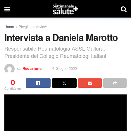
Home
Phygital Interview
Intervista a Daniela Marotto
Responsabile Reumatologia ASSL Gallura,
Presidente del Collegio Reumatologi Italiani
da
Redazione
6 Giugno 2022
0
Condivisioni