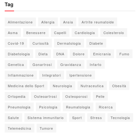
Tag
Alimentazione
Allergia
Ansia
Artrite reumatoide
Asma
Benessere
Capelli
Cardiologia
Colesterolo
Covid-19
Curiosità
Dermatologia
Diabete
Diabetologia
Dieta
DNA
Dolore
Emicrania
Fumo
Genetica
Gonartrosi
Gravidanza
Infarto
Infiammazione
Integratori
Ipertensione
Medicina dello Sport
Neurologia
Nutraceutica
Obesità
Ortopedia
Osteoartrosi
Osteoporosi
Pelle
Pneumologia
Psicologia
Reumatologia
Ricerca
Salute
Sistema immunitario
Sport
Stress
Tecnologia
Telemedicina
Tumore