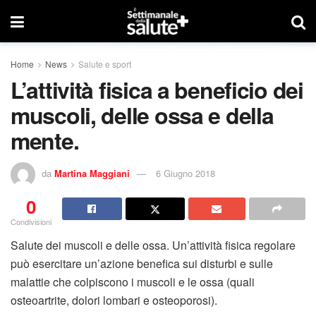
Home
News
Salute e sport
L’attività fisica a beneficio dei
muscoli, delle ossa e della
mente.
da
Martina Maggiani
6 Giugno 2018
0
Condivisioni
Salute dei muscoli e delle ossa. Un’attività fisica regolare
può esercitare un’azione benefica sui disturbi e sulle
malattie che colpiscono i muscoli e le ossa (quali
osteoartrite, dolori lombari e osteoporosi).