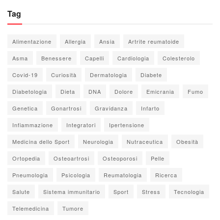
Tag
Alimentazione
Allergia
Ansia
Artrite reumatoide
Asma
Benessere
Capelli
Cardiologia
Colesterolo
Covid-19
Curiosità
Dermatologia
Diabete
Diabetologia
Dieta
DNA
Dolore
Emicrania
Fumo
Genetica
Gonartrosi
Gravidanza
Infarto
Infiammazione
Integratori
Ipertensione
Medicina dello Sport
Neurologia
Nutraceutica
Obesità
Ortopedia
Osteoartrosi
Osteoporosi
Pelle
Pneumologia
Psicologia
Reumatologia
Ricerca
Salute
Sistema immunitario
Sport
Stress
Tecnologia
Telemedicina
Tumore