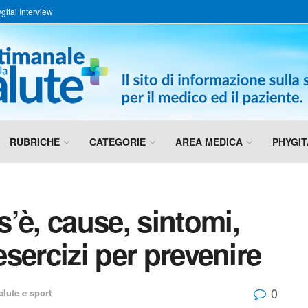
gital Interview
RUBRICHE
CATEGORIE
AREA MEDICA
PHYGIT
’è, cause, sintomi,
esercizi per prevenire
0
alute e sport