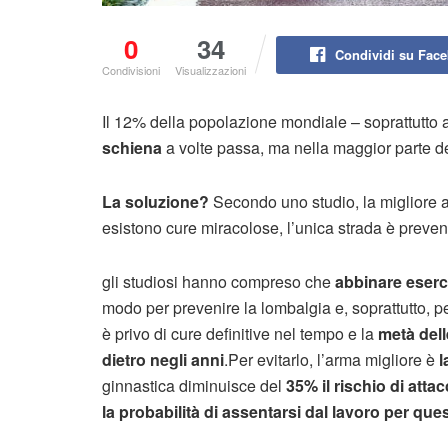
0
34
Condividi su Fac
Condivisioni
Visualizzazioni
Il 12% della popolazione mondiale – soprattutto adu
schiena
a volte passa, ma nella maggior parte de
La soluzione?
Secondo uno studio, la migliore 
esistono cure miracolose, l’unica strada è preven
gli studiosi hanno compreso che
abbinare
eserci
modo per prevenire la lombalgia e, soprattutto, per 
è privo di cure definitive nel tempo e la
metà dell
dietro negli anni
.Per evitarlo, l’arma migliore è
l
ginnastica diminuisce del
35% il rischio di atta
la probabilità di assentarsi dal lavoro per qu