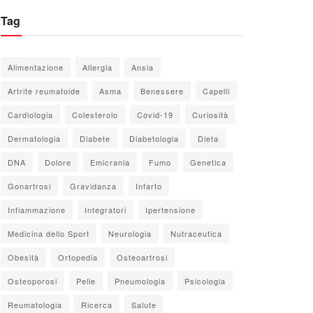
Tag
Alimentazione
Allergia
Ansia
Artrite reumatoide
Asma
Benessere
Capelli
Cardiologia
Colesterolo
Covid-19
Curiosità
Dermatologia
Diabete
Diabetologia
Dieta
DNA
Dolore
Emicrania
Fumo
Genetica
Gonartrosi
Gravidanza
Infarto
Infiammazione
Integratori
Ipertensione
Medicina dello Sport
Neurologia
Nutraceutica
Obesità
Ortopedia
Osteoartrosi
Osteoporosi
Pelle
Pneumologia
Psicologia
Reumatologia
Ricerca
Salute