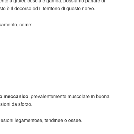
nte a glutei, coscia e gamba, possiamo parlare di
to è il decorso ed il territorio di questo nervo.
essamento, come:
po meccanico
, prevalentemente muscolare in buona
sioni da sforzo.
 lesioni legamentose, tendinee o ossee.