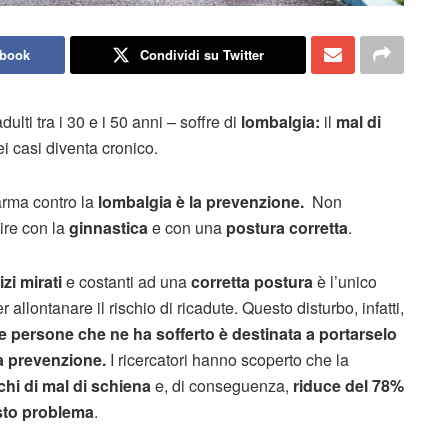
ebook
Condividi su Twitter
lti tra i 30 e i 50 anni – soffre di
lombalgia:
il
mal di
i casi diventa cronico.
arma contro la
lombalgia
è la prevenzione.
Non
ire con la
ginnastica
e con una
postura corretta
.
zi mirati
e costanti ad una
corretta postura
è l’unico
allontanare il rischio di ricadute. Questo disturbo, infatti,
e persone che ne ha sofferto è destinata a portarselo
a prevenzione.
I ricercatori hanno scoperto che la
cchi di mal di schiena
e, di conseguenza,
riduce del 78%
esto problema
.