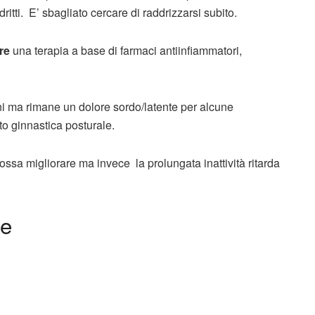
tti. E’ sbagliato cercare di raddrizzarsi subito.
ere
una terapia a base di farmaci antiinfiammatori,
rni ma rimane un dolore sordo/latente per alcune
o ginnastica posturale.
ssa migliorare ma invece la prolungata inattività ritarda
se