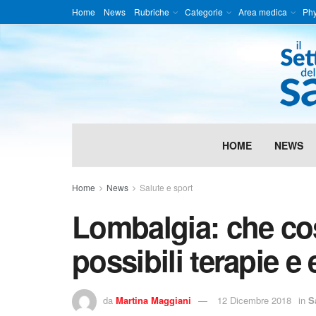
Home
News
Rubriche
Categorie
Area medica
Phy
HOME
NEWS
Home
News
Salute e sport
Lombalgia: che cos
possibili terapie e 
da
Martina Maggiani
12 Dicembre 2018
in
S