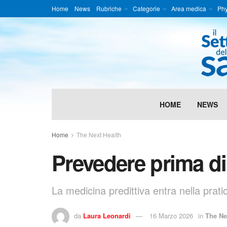
Home
News
Rubriche
Categorie
Area medica
Phy
HOME
NEWS
Home
The Next Health
Prevedere prima di
La medicina predittiva entra nella pratic
da
Laura Leonardi
16 Marzo 2026
in
The Ne