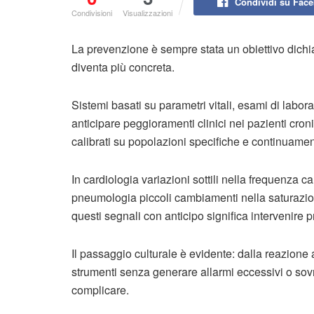
Condividi su Fac
Condivisioni
Visualizzazioni
La prevenzione è sempre stata un obiettivo dichiara
diventa più concreta.
Sistemi basati su parametri vitali, esami di labor
anticipare peggioramenti clinici nei pazienti croni
calibrati su popolazioni specifiche e continuamen
In cardiologia variazioni sottili nella frequenz
pneumologia piccoli cambiamenti nella saturazio
questi segnali con anticipo significa intervenire p
Il passaggio culturale è evidente: dalla reazione 
strumenti senza generare allarmi eccessivi o sov
complicare.