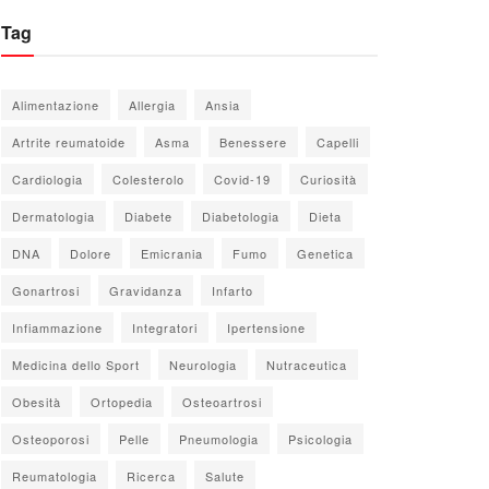
Tag
Alimentazione
Allergia
Ansia
Artrite reumatoide
Asma
Benessere
Capelli
Cardiologia
Colesterolo
Covid-19
Curiosità
Dermatologia
Diabete
Diabetologia
Dieta
DNA
Dolore
Emicrania
Fumo
Genetica
Gonartrosi
Gravidanza
Infarto
Infiammazione
Integratori
Ipertensione
Medicina dello Sport
Neurologia
Nutraceutica
Obesità
Ortopedia
Osteoartrosi
Osteoporosi
Pelle
Pneumologia
Psicologia
Reumatologia
Ricerca
Salute