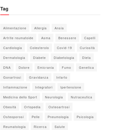
Tag
Alimentazione
Allergia
Ansia
Artrite reumatoide
Asma
Benessere
Capelli
Cardiologia
Colesterolo
Covid-19
Curiosità
Dermatologia
Diabete
Diabetologia
Dieta
DNA
Dolore
Emicrania
Fumo
Genetica
Gonartrosi
Gravidanza
Infarto
Infiammazione
Integratori
Ipertensione
Medicina dello Sport
Neurologia
Nutraceutica
Obesità
Ortopedia
Osteoartrosi
Osteoporosi
Pelle
Pneumologia
Psicologia
Reumatologia
Ricerca
Salute