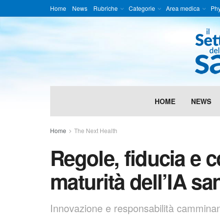
Home
News
Rubriche
Categorie
Area medica
Phy
HOME
NEWS
Home
The Next Health
Regole, fiducia e 
maturità dell’IA san
Innovazione e responsabilità cammina