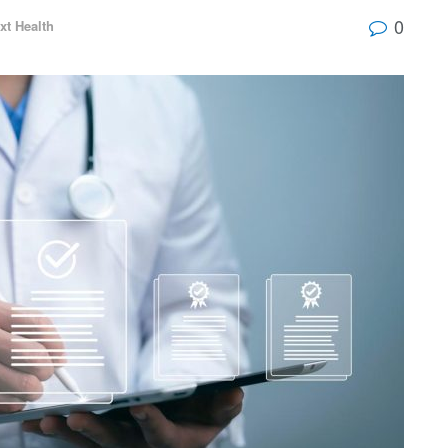
0
xt Health